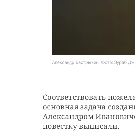
Александр Бастрыкин. Фото: Зураб Дж
Соответствовать пожел
основная задача создан
Александром Ивановиче
повестку выписали.