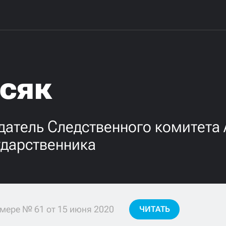
исяк
датель Следственного комитета
ударственника
мере № 61 от 15 июня 2020
ЧИТАТЬ