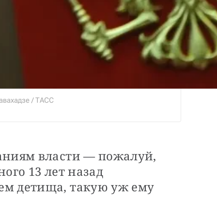
авахадзе / ТАСС
аниям власти — пожалуй,
ного 13 лет назад
м детища, такую уж ему