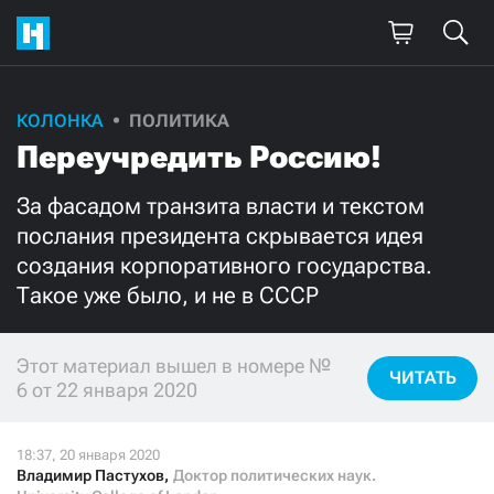
Поддержите
КОЛОНКА
ПОЛИТИКА
Переучредить Россию!
нашу работу!
Ежемесячно
Разово
За фасадом транзита власти и текстом
послания президента скрывается идея
создания корпоративного государства.
3000
1000
Такое уже было, и не в СССР
500
300
Этот материал вышел в номере №
ЧИТАТЬ
6 от 22 января 2020
Нажимая кнопку «Стать соучастником»,
я принимаю
условия
и подтверждаю свое гражданство РФ
Владимир Пастухов
,
Доктор политических наук.