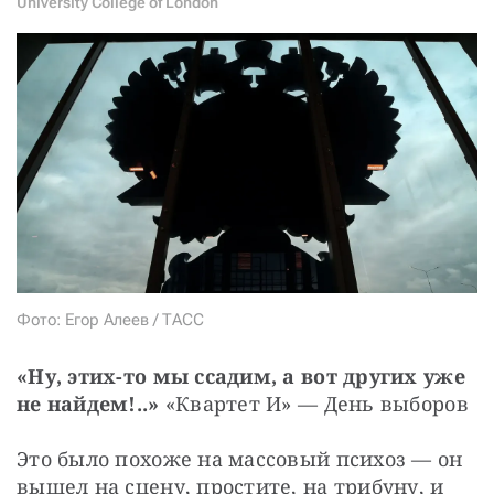
СТАТЬ СОУЧАСТНИКОМ
University College of London
ПОДЕЛИТЬСЯ С ДРУЗЬЯМИ
Если у вас есть вопросы, пишите
donate@novayagazeta.ru
или
звоните:
+7 (929) 612-03-68
Фото: Егор Алеев / ТАСС
«Ну, этих-то мы ссадим, а вот других уже 
не найдем!..»
 «Квартет И» — День выборов
Это было похоже на массовый психоз — он 
вышел на сцену, простите, на трибуну, и 