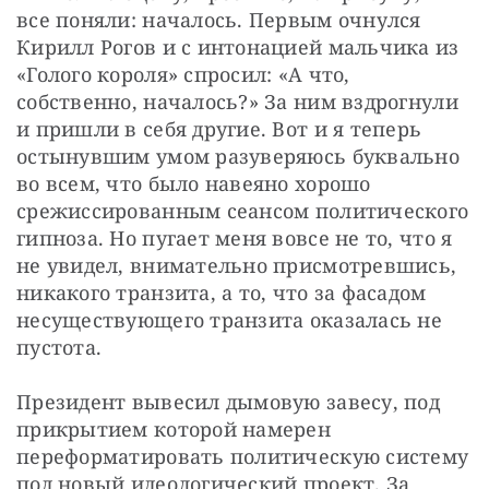
все поняли: началось. Первым очнулся 
Кирилл Рогов и с интонацией мальчика из 
«Голого короля» спросил: «А что, 
собственно, началось?» За ним вздрогнули 
и пришли в себя другие. Вот и я теперь 
остынувшим умом разуверяюсь буквально 
во всем, что было навеяно хорошо 
срежиссированным сеансом политического 
гипноза. Но пугает меня вовсе не то, что я 
не увидел, внимательно присмотревшись, 
никакого транзита, а то, что за фасадом 
несуществующего транзита оказалась не 
пустота.
Президент вывесил дымовую завесу, под 
прикрытием которой намерен 
переформатировать политическую систему 
под новый идеологический проект. За 