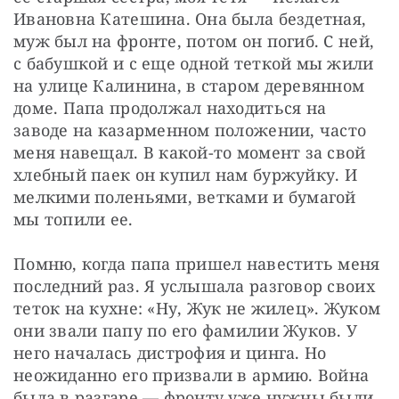
Ивановна Катешина. Она была бездетная, 
муж был на фронте, потом он погиб. С ней, 
с бабушкой и с еще одной теткой мы жили 
на улице Калинина, в старом деревянном 
доме. Папа продолжал находиться на 
заводе на казарменном положении, часто 
меня навещал. В какой-то момент за свой 
хлебный паек он купил нам буржуйку. И 
мелкими поленьями, ветками и бумагой 
мы топили ее.
Помню, когда папа пришел навестить меня 
последний раз. Я услышала разговор своих 
теток на кухне: «Ну, Жук не жилец». Жуком 
они звали папу по его фамилии Жуков. У 
него началась дистрофия и цинга. Но 
неожиданно его призвали в армию. Война 
была в разгаре — фронту уже нужны были 