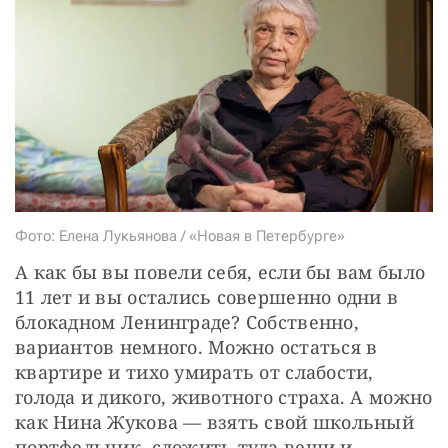
СТАТЬ СОУЧАСТНИКОМ
ПОДЕЛИТЬСЯ С ДРУЗЬЯМИ
Если у вас есть вопросы, пишите
donate@novayagazeta.ru
или
звоните:
+7 (929) 612-03-68
Фото: Елена Лукьянова / «Новая в Петербурге»
А как бы вы повели себя, если бы вам было 
11 лет и вы остались совершенно одни в 
блокадном Ленинграде? Собственно, 
вариантов немного. Можно остаться в 
квартире и тихо умирать от слабости, 
голода и дикого, животного страха. А можно 
как Нина Жукова — взять свой школьный 
портфельчик, сложить туда вещи и 