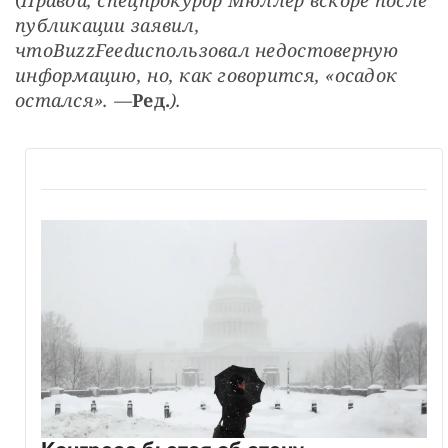
(
Правда, спецпрокурор Мюллер вскоре после 
публикации заявил, 
что
BuzzFeed
использовал недостоверную 
информацию, но, как говорится, «осадок 
остался». —
Ред.
).