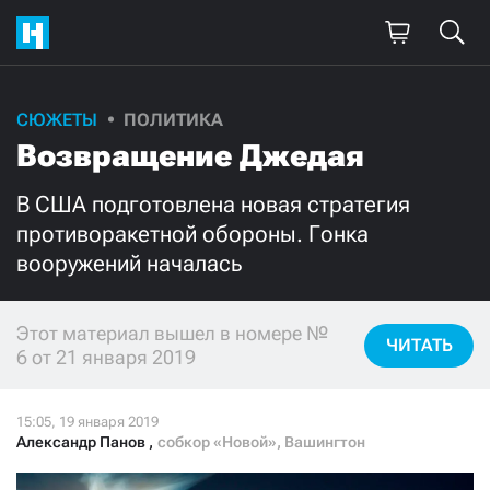
СЮЖЕТЫ
ПОЛИТИКА
Поддержите
Возвращение Джедая
нашу работу!
В США подготовлена новая стратегия
Ежемесячно
Разово
противоракетной обороны. Гонка
вооружений началась
3000
1000
Этот материал вышел в номере №
500
300
ЧИТАТЬ
6 от 21 января 2019
Александр Панов
,
собкор «Новой», Вашингтон
Нажимая кнопку «Стать соучастником»,
я принимаю
условия
и подтверждаю свое гражданство РФ