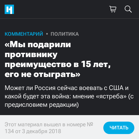
Поддержите
КОММЕНТАРИЙ
ПОЛИТИКА
«Мы подарили
нашу работу!
противнику
Ежемесячно
Разово
преимущество в 15 лет,
его не отыграть»
3000
1000
Может ли Россия сейчас воевать с США и
500
300
какой будет эта война: мнение «ястреба» (с
предисловием редакции)
Этот материал вышел в номере №
Нажимая кнопку «Стать соучастником»,
ЧИТАТЬ
134 от 3 декабря 2018
я принимаю
условия
и подтверждаю свое гражданство РФ