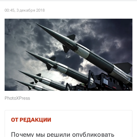
СТАТЬ СОУЧАСТНИКОМ
ПОДЕЛИТЬСЯ С ДРУЗЬЯМИ
Если у вас есть вопросы, пишите
donate@novayagazeta.ru
или
звоните:
+7 (929) 612-03-68
PhotoXPress
ОТ РЕДАКЦИИ
Почему мы решили опубликовать 