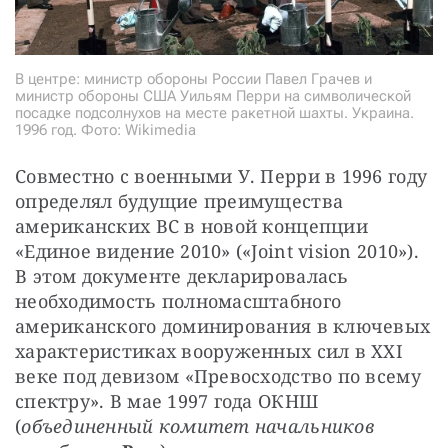
В центре: министр обороны России Павел Грачев и
министр обороны США Уильям Перри на символической
посадке подсолнухов на месте ракетной шахты. Украина.
1996 год. Фото: Wikimedia
Совместно с военными У. Перри в 1996 году 
определял будущие преимущества 
американских ВС в новой концепции 
«Единое видение 2010» («Joint vision 2010»). 
В этом документе декларировалась 
необходимость полномасштабного 
американского доминирования в ключевых 
характеристиках вооруженных сил в XXI 
веке под девизом «Превосходство по всему 
спектру». В мае 1997 года ОКНШ 
(
объединенный комитет начальников 