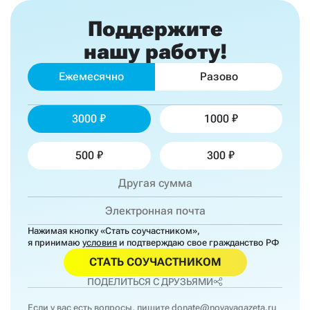
Поддержите
нашу работу!
Ежемесячно
Разово
3000
1000
500
300
Нажимая кнопку «Стать соучастником»,
я принимаю
условия
и подтверждаю свое гражданство РФ
СТАТЬ СОУЧАСТНИКОМ
ПОДЕЛИТЬСЯ С ДРУЗЬЯМИ
Если у вас есть вопросы, пишите
donate@novayagazeta.ru