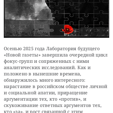
СТАТЬ СОУЧАСТНИКОМ
ПОДЕЛИТЬСЯ С ДРУЗЬЯМИ
Если у вас есть вопросы, пишите
donate@novayagazeta.ru
или
звоните:
+7 (929) 612-03-68
Осенью 2025 года Лаборатория будущего 
«Новой газеты» завершила очередной цикл 
фокус-групп и сопряженных с ними 
аналитических исследований. Как и 
положено в нынешние времена, 
обнаружилось много интересного: 
нарастание в российском обществе личной 
и социальной апатии, приращение 
аргументации тех, кто «против», и 
скукоживание ответных аргументов тех, 
кто «за», и рост связанной с этим 