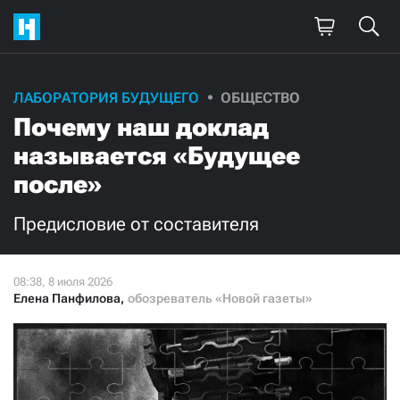
Поддержите
ЛАБОРАТОРИЯ БУДУЩЕГО
ОБЩЕСТВО
Почему наш доклад
нашу работу!
называется «Будущее
Ежемесячно
Разово
после»
3000
1000
Предисловие от составителя
500
300
Елена Панфилова
,
обозреватель «Новой газеты»
Нажимая кнопку «Стать соучастником»,
я принимаю
условия
и подтверждаю свое гражданство РФ