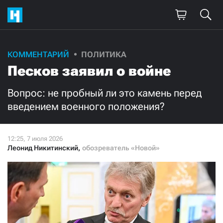
Поддержите
КОММЕНТАРИЙ
ПОЛИТИКА
Песков заявил о войне
нашу работу!
Ежемесячно
Разово
Вопрос: не пробный ли это камень перед
введением военного положения?
3000
1000
500
300
Леонид Никитинский
,
обозреватель «Новой»
Нажимая кнопку «Стать соучастником»,
я принимаю
условия
и подтверждаю свое гражданство РФ