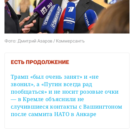
СТАТЬ СОУЧАСТНИКОМ
ПОДЕЛИТЬСЯ С ДРУЗЬЯМИ
Если у вас есть вопросы, пишите
donate@novayagazeta.ru
или
звоните:
+7 (929) 612-03-68
Фото: Дмитрий Азаров / Коммерсантъ
ЕСТЬ ПРОДОЛЖЕНИЕ
Трамп «был очень занят» и «не 
звонил», а «Путин всегда рад 
пообщаться» и не носит розовые очки 
— в Кремле объяснили не 
случившиеся контакты с Вашингтоном 
после саммита НАТО в Анкаре