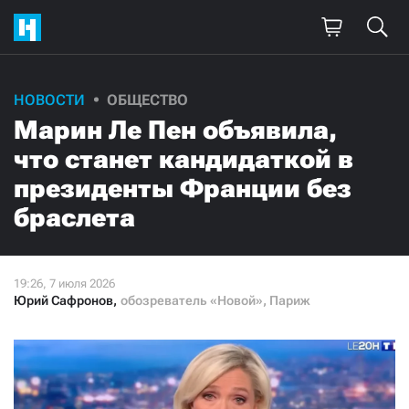
Поддержите
НОВОСТИ
ОБЩЕСТВО
Марин Ле Пен объявила,
нашу работу!
что станет кандидаткой в
Ежемесячно
Разово
президенты Франции без
браслета
3000
1000
500
300
Юрий Сафронов
,
обозреватель «Новой», Париж
Нажимая кнопку «Стать соучастником»,
я принимаю
условия
и подтверждаю свое гражданство РФ