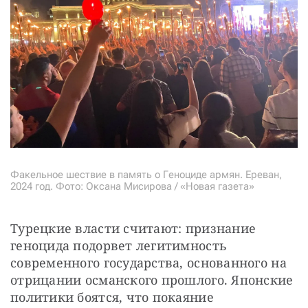
Факельное шествие в память о Геноциде армян. Ереван,
2024 год. Фото: Оксана Мисирова / «Новая газета»
Турецкие власти считают: признание 
геноцида подорвет легитимность 
современного государства, основанного на 
отрицании османского прошлого. Японские 
политики боятся, что покаяние 