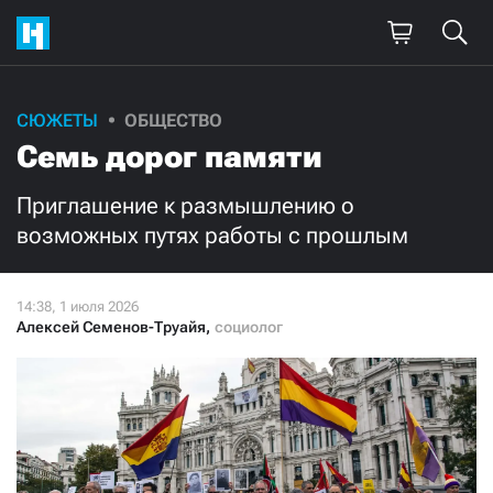
Поддержите
СЮЖЕТЫ
ОБЩЕСТВО
Семь дорог памяти
нашу работу!
Ежемесячно
Разово
Приглашение к размышлению о
возможных путях работы с прошлым
3000
1000
500
300
Алексей Семенов-Труайя
,
социолог
Нажимая кнопку «Стать соучастником»,
я принимаю
условия
и подтверждаю свое гражданство РФ