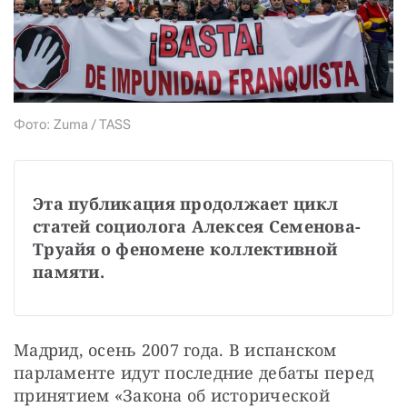
СТАТЬ СОУЧАСТНИКОМ
ПОДЕЛИТЬСЯ С ДРУЗЬЯМИ
Если у вас есть вопросы, пишите
donate@novayagazeta.ru
или
звоните:
+7 (929) 612-03-68
Фото: Zuma / TASS
Эта публикация продолжает цикл 
статей социолога Алексея Семенова-
Труайя о феномене коллективной 
памяти.
Мадрид, осень 2007 года. В испанском 
парламенте идут последние дебаты перед 
принятием «Закона об исторической 