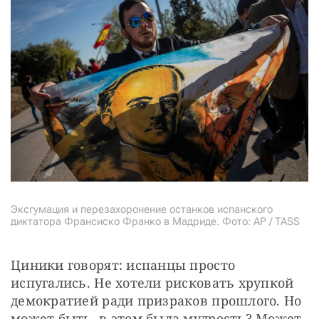
Эксгумация и перезахоронение останков испанского
диктатора Франсиско Франко в Мадриде. Фото: AP / TASS
Циники говорят: испанцы просто 
испугались. Не хотели рисковать хрупкой 
демократией ради призраков прошлого. Но 
может быть, в этом была мудрость? Может 