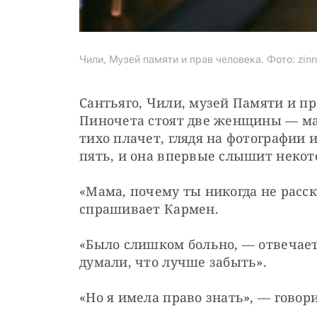
Чили, Музей памяти и прав человека. Фото: zinn
Сантьяго, Чили, музей Памяти и пра
Пиночета стоят две женщины — мать
тихо плачет, глядя на фотографии 
пять, и она впервые слышит некот
«Мама, почему ты никогда не расск
спрашивает Кармен.
«Было слишком больно, — отвечает
думали, что лучше забыть».
«Но я имела право знать», — говори