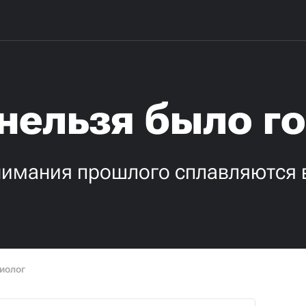
 нельзя было г
нимания прошлого сплавляются 
иолог