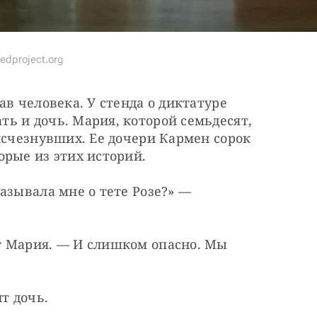
edproject.org
в человека. У стенда о диктатуре 
 и дочь. Мария, которой семьдесят, 
исчезнувших. Ее дочери Кармен сорок 
орые из этих историй.
азывала мне о тете Розе?» — 
 Мария. — И слишком опасно. Мы 
т дочь.