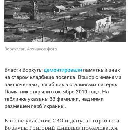
СТАТЬ СОУЧАСТНИКОМ
ПОДЕЛИТЬСЯ С ДРУЗЬЯМИ
Если у вас есть вопросы, пишите
donate@novayagazeta.ru
или
звоните:
+7 (929) 612-03-68
Воркутлаг. Архивное фото
Власти Воркуты
демонтировали
памятный знак
на старом кладбище поселка Юршор с именами
заключенных, погибших в сталинских лагерях.
Памятник открыли в октябре 2010 года. На
табличке указаны 33 фамилии, над ними
размещен герб Украины.
В июне участник СВО и депутат горсовета 
Воркуты Григорий Дышлык пожаловался 