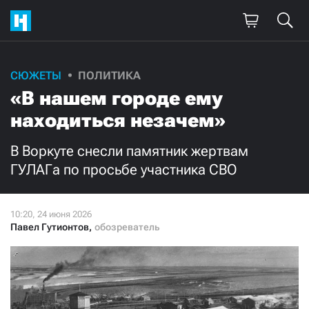
Поддержите
СЮЖЕТЫ
ПОЛИТИКА
«В нашем городе ему
нашу работу!
находиться незачем»
Ежемесячно
Разово
В Воркуте снесли памятник жертвам
3000
1000
ГУЛАГа по просьбе участника СВО
500
300
Павел Гутионтов
,
обозреватель
Нажимая кнопку «Стать соучастником»,
я принимаю
условия
и подтверждаю свое гражданство РФ