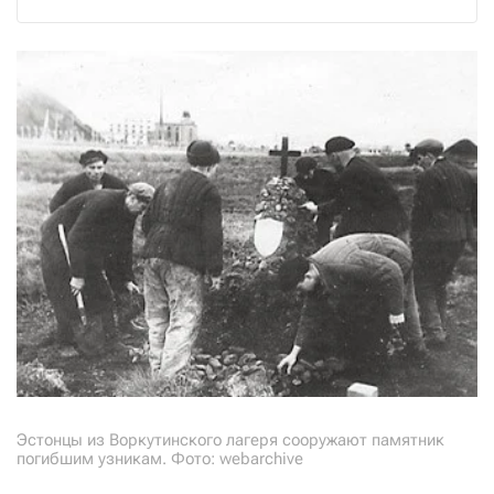
Эстонцы из Воркутинского лагеря сооружают памятник
погибшим узникам. Фото: webarchive