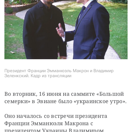
СТАТЬ СОУЧАСТНИКОМ
ПОДЕЛИТЬСЯ С ДРУЗЬЯМИ
Если у вас есть вопросы, пишите
donate@novayagazeta.ru
или
звоните:
+7 (929) 612-03-68
Президент Франции Эмманюэль Макрон и Владимир
Зеленкский. Кадр из трансляции
Во вторник, 16 июня на саммите «Большой 
семерки» в Эвиане было «украинское утро».
Оно началось со встречи президента 
Франции Эмманюэля Макрона с 
президентом Украины Владимиром 