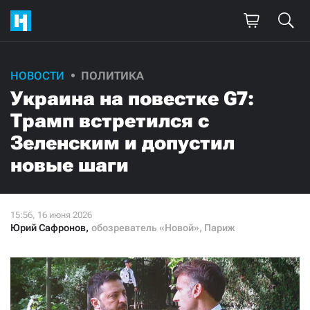
Поддержите
НОВОСТИ
ПОЛИТИКА
Украина на повестке G7:
нашу работу!
Трамп встретился с
Ежемесячно
Разово
Зеленским и допустил
новые шаги
3000
1000
500
300
Юрий Сафронов
,
обозреватель «Новой», Париж
Нажимая кнопку «Стать соучастником»,
я принимаю
условия
и подтверждаю свое гражданство РФ