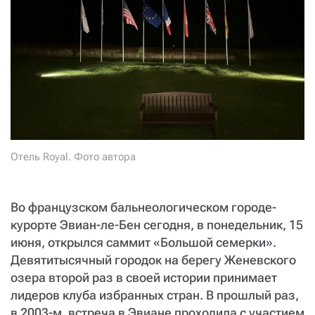
СТАТЬ СОУЧАСТНИКОМ
ПОДЕЛИТЬСЯ С ДРУЗЬЯМИ
Если у вас есть вопросы, пишите
donate@novayagazeta.ru
или
звоните:
+7 (929) 612-03-68
Отель Royal. Фото автора
Во французском бальнеологическом городе-
курорте Эвиан-ле-Бен сегодня, в понедельник, 15
июня, открылся саммит «Большой семерки».
Девятитысячный городок на берегу Женевского
озера второй раз в своей истории принимает
лидеров клуба избранных стран. В прошлый раз,
в 2003-м, встреча в Эвиане проходила с участием