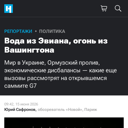
Поддержите
РЕПОРТАЖИ
ПОЛИТИКА
Вода из Эвиана, огонь из
нашу работу!
Вашингтона
Ежемесячно
Разово
Мир в Украине, Ормузский пролив,
3000
1000
экономические дисбалансы — какие еще
вызовы рассмотрят на открывшемся
500
300
саммите G7
Юрий Сафронов
,
обозреватель «Новой», Париж
Нажимая кнопку «Стать соучастником»,
я принимаю
условия
и подтверждаю свое гражданство РФ