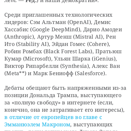
лет. —
Ред.
) и наши демократии».
Среди приглашенных технологических 
лидеров: Сэм Альтман (OpenAI), Демис 
Хассабис (Google DeepMind), Дарио Амодеи 
(Anthropic), Артур Менш (Mistral AI), Рен 
Ито (Stability AI), Эйдан Гомес (Cohere), 
Робин Ромбах (Black Forest Labs), Пратьюш 
Кумар (Microsoft), Ульян Шарка (iGenius), 
Виктор Рипарбелли (Synthesia), Алекс Ван 
(Meta**) и Марк Бениофф (Salesforce).
Дебаты обещают быть напряженными из-за 
позиции Дональда Трампа, выступающего 
за «полную свободу» в интернете (если, 
конечно, она не затрагивает его интересы), 
в отличие от европейцев во главе с 
Эмманюэлем Макроном
, выступающих 