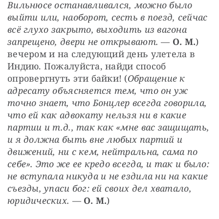
Вильнюсе останавливался, можно было 
выйти или, наоборот, сесть в поезд, сейчас 
всё глухо закрыто, выходить из вагона 
запрещено, двери не открывают.
 — 
О. М.
) 
вечером и на следующий день улетела в 
Индию. Пожалуйста, найди способ 
опровергнуть эти байки! (
Обращение к 
адресату объясняется тем, что он уж 
точно знает, что Бонцлер всегда говорила, 
что ей как адвокату нельзя ни в какие 
партии и т.д., так как «мне вас защищать, 
и я должна быть вне любых партий и 
движений, ни с кем, нейтральна, сама по 
себе». Это же ее кредо всегда, и так и было: 
не вступала никуда и не ездила ни на какие 
съезды, упаси бог: ей своих дел хватало, 
юридических.
 — 
О. М.
)