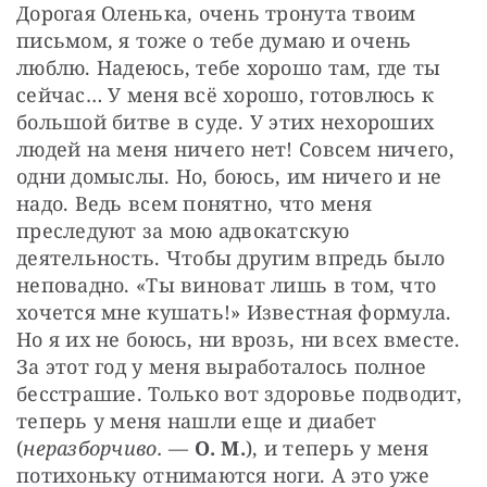
Дорогая Оленька, очень тронута твоим 
письмом, я тоже о тебе думаю и очень 
люблю. Надеюсь, тебе хорошо там, где ты 
сейчас… У меня всё хорошо, готовлюсь к 
большой битве в суде. У этих нехороших 
людей на меня ничего нет! Совсем ничего, 
одни домыслы. Но, боюсь, им ничего и не 
надо. Ведь всем понятно, что меня 
преследуют за мою адвокатскую 
деятельность. Чтобы другим впредь было 
неповадно. «Ты виноват лишь в том, что 
хочется мне кушать!» Известная формула. 
Но я их не боюсь, ни врозь, ни всех вместе. 
За этот год у меня выработалось полное 
бесстрашие. Только вот здоровье подводит, 
теперь у меня нашли еще и диабет 
(
неразборчиво. 
— 
О. М.
), и теперь у меня 
потихоньку отнимаются ноги. А это уже 