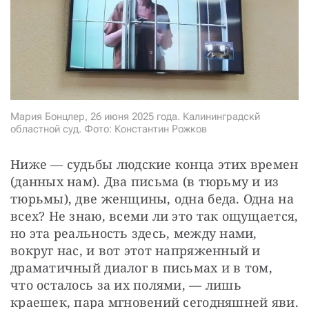
СТАТЬ СОУЧАСТНИКОМ
ПОДЕЛИТЬСЯ С ДРУЗЬЯМИ
Если у вас есть вопросы, пишите
donate@novayagazeta.ru
или
звоните:
+7 (929) 612-03-68
Мария Бонцлер, 26 июня 2025 года. Калининградскй
областной суд. Фото: Константин Рожков
Ниже — судьбы людские конца этих времен 
(данных нам). Два письма (в тюрьму и из 
тюрьмы), две женщины, одна беда. Одна на 
всех? Не знаю, всеми ли это так ощущается, 
но эта реальность здесь, между нами, 
вокруг нас, и вот этот напряженный и 
драматичный диалог в письмах и в том, 
что осталось за их полями, — лишь 
краешек, пара мгновений сегодняшней яви.