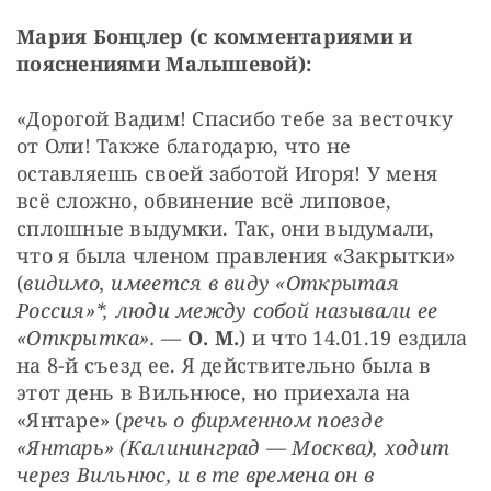
Мария Бонцлер (с комментариями и 
пояснениями Малышевой):
«Дорогой Вадим! Спасибо тебе за весточку 
от Оли! Также благодарю, что не 
оставляешь своей заботой Игоря! У меня 
всё сложно, обвинение всё липовое, 
сплошные выдумки. Так, они выдумали, 
что я была членом правления «Закрытки» 
(
видимо, имеется в виду «Открытая 
Россия»*, люди между собой называли ее 
«Открытка».
 — 
О. М.
) и что 14.01.19 ездила 
на 8-й съезд ее. Я действительно была в 
этот день в Вильнюсе, но приехала на 
«Янтаре» (
речь о фирменном поезде 
«Янтарь» (Калининград — Москва), ходит 
через Вильнюс, и в те времена он в 