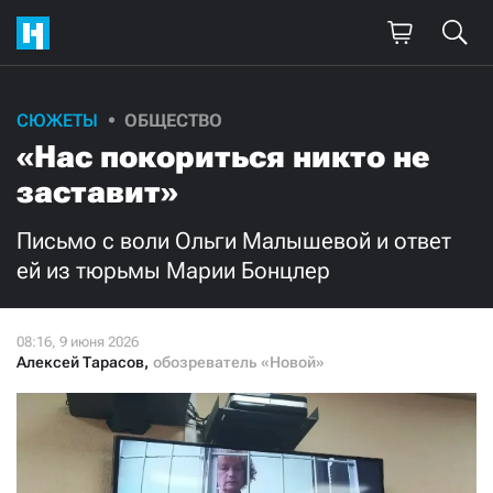
Поддержите
СЮЖЕТЫ
ОБЩЕСТВО
«Нас покориться никто не
нашу работу!
заставит»
Ежемесячно
Разово
Письмо с воли Ольги Малышевой и ответ
3000
1000
ей из тюрьмы Марии Бонцлер
500
300
Алексей Тарасов
,
обозреватель «Новой»
Нажимая кнопку «Стать соучастником»,
я принимаю
условия
и подтверждаю свое гражданство РФ