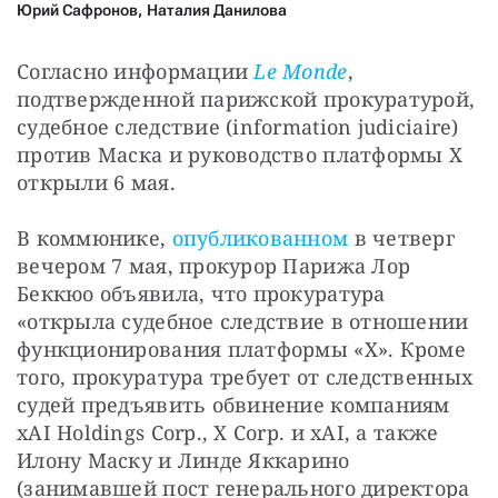
СТАТЬ СОУЧАСТНИКОМ
Юрий Сафронов
,
Наталия Данилова
ПОДЕЛИТЬСЯ С ДРУЗЬЯМИ
Согласно информации 
Le Monde
, 
Если у вас есть вопросы, пишите
donate@novayagazeta.ru
или
звоните:
подтвержденной парижской прокуратурой, 
+7 (929) 612-03-68
судебное следствие (information judiciaire) 
против Маска и руководство платформы X 
открыли 6 мая.
В коммюнике, 
опубликованном
 в четверг 
вечером 7 мая, прокурор Парижа Лор 
Беккюо объявила, что прокуратура 
«открыла судебное следствие в отношении 
функционирования платформы «X». Кроме 
того, прокуратура требует от следственных 
судей предъявить обвинение компаниям 
xAI Holdings Corp., X Corp. и xAI, а также 
Илону Маску и Линде Яккарино 
(занимавшей пост генерального директора 