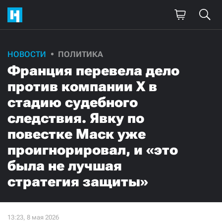
Поддержите
НОВОСТИ
ПОЛИТИКА
Франция перевела дело
нашу работу!
против компании X в
Ежемесячно
Разово
стадию судебного
следствия. Явку по
3000
1000
повестке Маск уже
500
300
проигнорировал, и «это
была не лучшая
стратегия защиты»
Нажимая кнопку «Стать соучастником»,
я принимаю
условия
и подтверждаю свое гражданство РФ