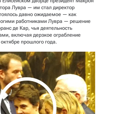
в Елисейском дворце президент Макрон
тора Лувра — им стал директор
стоялось давно ожидаемое — как
ногими работниками Лувра — решение
ранс де Кар, чья деятельность
ами, включая дерзкое ограбление
 октябре прошлого года.