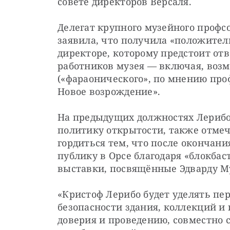
совете директоров Версаля.
Делегат крупного музейного профсо
заявила, что получила «положите
директоре, которому предстоит от
работников музея — включая, возмо
(«фараонического», по мнению про
Новое возрождение».
На предыдущих должностях Лерибо 
политику открытости, также отмеча
гордиться тем, что после окончани
публику в Орсе благодаря «блокбас
выставки, посвящённые Эдварду Му
«Кристоф Лерибо будет уделять пе
безопасности здания, коллекций и 
доверия и проведению, совместно 