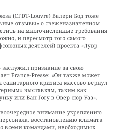
юза (CFDT-Louvre) Валери Бод тоже 
льные отзывы» о свеженазначенном 
ветить на многочисленные требования 
жно, и пересмотр того самого 
фсоюзных деятелей) проекта «Лувр — 
заслужил признание за свою 
ет France-Presse: «Он также может 
я санитарного кризиса массово вернул 
терным» выставкам, таким как 
нку или Ван Гогу в Овер-сюр-Уаз».
рвоочередное внимание укреплению 
персонала, восстановлению климата 
со всеми командами, необходимых 