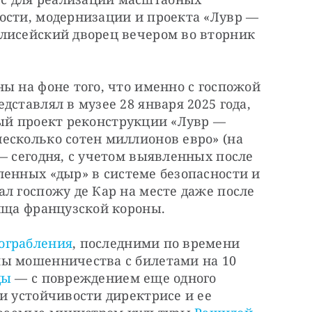
ости, модернизации и проекта «Лувр — 
лисейский дворец вечером во вторник 
ы на фоне того, что именно с госпожой 
де Кар президент торжественно представлял в музее 28 января 2025 года, 
ый проект реконструкции «Лувр — 
есколько сотен миллионов евро» (на 
тот момент). И «более миллиарда» — сегодня, с учетом выявленных после 
ленных «дыр» в системе безопасности и 
л госпожу де Кар на месте даже после 
вища французской короны.
ограбления
, последними по времени 
ы мошенничества с билетами на 10 
ды
 — с повреждением еще одного 
и устойчивости директрисе и ее 