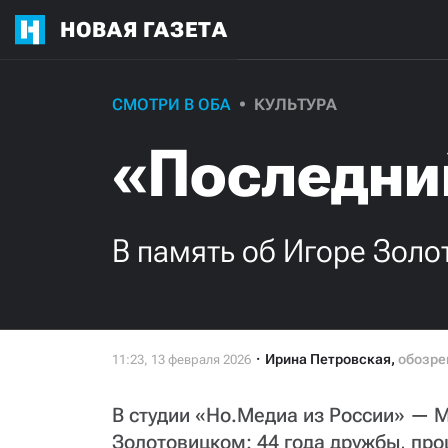
НОВАЯ ГАЗЕТА
СМОТРИ В ОБА
КУЛЬТУРА
«Последни
В память об Игоре Зол
Ирина Петровская
,
обозре
В студии «Но.Медиа из России» — 
Золотовицком: 44 года дружбы, про