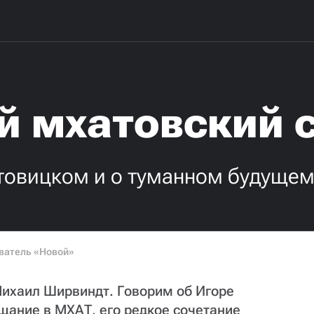
й мхатовский 
отовицком и о туманном будуще
ватель «Новой»
Михаил Ширвиндт. Говорим об Игоре
щание в МХАТ, его редкое сочетание