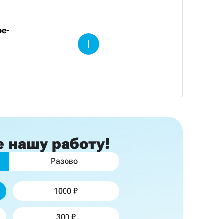
be-
е
нашу работу!
Разово
1000
300