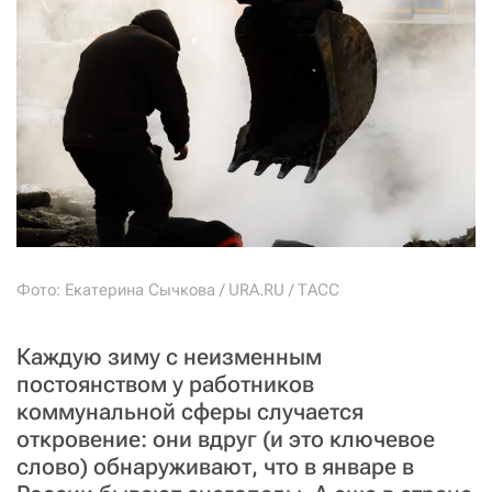
СТАТЬ СОУЧАСТНИКОМ
ПОДЕЛИТЬСЯ С ДРУЗЬЯМИ
Если у вас есть вопросы, пишите
donate@novayagazeta.ru
или
звоните:
+7 (929) 612-03-68
Фото: Екатерина Сычкова / URA.RU / ТАСС
Каждую зиму с неизменным
постоянством у работников
коммунальной сферы случается
откровение: они вдруг (и это ключевое
слово) обнаруживают, что в январе в