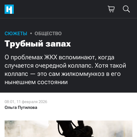
Поддержите
СЮЖЕТЫ
ОБЩЕСТВО
Трубный запах
нашу работу!
Ежемесячно
Разово
О проблемах ЖКХ вспоминают, когда
случается очередной коллапс. Хотя такой
коллапс — это сам жилкоммунхоз в его
3000
1000
нынешнем состоянии
500
300
Ольга Путилова
Нажимая кнопку «Стать соучастником»,
я принимаю
условия
и подтверждаю свое гражданство РФ