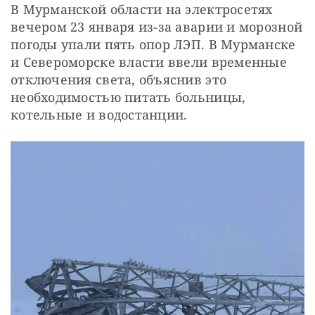
СТАТЬ СОУЧАСТНИКОМ
В Мурманской области на электросетях 
ПОДЕЛИТЬСЯ С ДРУЗЬЯМИ
вечером 23 января из-за аварии и морозной 
погоды упали пять опор ЛЭП. В Мурманске 
Если у вас есть вопросы, пишите
donate@novayagazeta.ru
или
и Североморске власти ввели временные 
звоните:
+7 (929) 612-03-68
отключения света, объяснив это 
необходимостью питать больницы, 
котельные и водостанции.