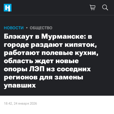
Поддержите
НОВОСТИ
ОБЩЕСТВО
Блэкаут в Мурманске: в
нашу работу!
городе раздают кипяток,
Ежемесячно
Разово
работают полевые кухни,
область ждет новые
3000
1000
опоры ЛЭП из соседних
500
300
регионов для замены
упавших
Нажимая кнопку «Стать соучастником»,
я принимаю
условия
и подтверждаю свое гражданство РФ