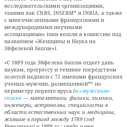
исследовательскими организациями, 
такими как CNRS, INSERM* и INRIA, а также 
с многочисленными французскими и 
международными научными 
ассоциациями» (они вошли в комиссию под 
названием «Женщины и Наука на 
Эйфелевой башне»).
«С 1889 года Эйфелева башня отдает дань 
наукам, прогрессу и технике посредством 
золотой надписи с 72 именами французских 
ученых-мужчин, размещенной** по 
периметру первого яруса 
(
в «мужском» 
списке
 — математики, физики, химики, 
инженеры, астрономы,
специалисты в 
области естественных наук и медицины, 
жившие в период между 1789 (год 
Революции) и 1889 гг.; среди имен, 