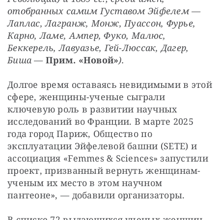
отобранных самим Густавом Эйфелем — 
Лаплас, Лагранж, Монж, Пуассон, Фурье, 
Карно, Ламе, Ампер, Фуко, Малюс, 
Беккерель, Лавуазье, Гей-Люссак, Дагер, 
Биша — 
Прим. «Новой»
).
Долгое время оставаясь невидимыми в этой 
сфере, женщины-ученые сыграли 
ключевую роль в развитии научных 
исследований во Франции. В марте 2025 
года город Париж, Общество по 
эксплуатации Эйфелевой башни (SETE) и 
ассоциация «Femmes & Sciences» запустили 
проект, призванный вернуть женщинам-
ученым их место в этом научном 
пантеоне», — добавили организаторы.
В списке 72 выдающихся ученых-женщин 