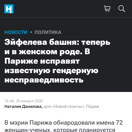
НОВОСТИ
ПОЛИТИКА
Эйфелева башня: теперь
и в женском роде. В
Париже исправят
известную гендерную
несправедливость
Наталия Данилова
,
для «Новой газеты», Париж
В мэрии Парижа обнародовали имена 72
женщин-ученых, которые планируется