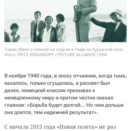
СТАТЬ СОУЧАСТНИКОМ
ПОДЕЛИТЬСЯ С ДРУЗЬЯМИ
Если у вас есть вопросы, пишите
donate@novayagazeta.ru
или
звоните:
+7 (929) 612-03-68
Томас Манн с семьей на отдыхе в Ниде на Куршской косе.
Фото: FRITZ KRAUSKOPF / PICTURE ALLIANCE / DPA
В ноябре 1940 года, в эпоху отчаяния, когда тьма,
казалось, только сгущалась, а рассвет был
далек, немецкий классик призывал к
немедленному миру и притом честно сказал
главное: «Борьба будет долгой… Но чем дольше
она длится, тем надежней результат».
С начала 2015 года «Новая газета» не раз 