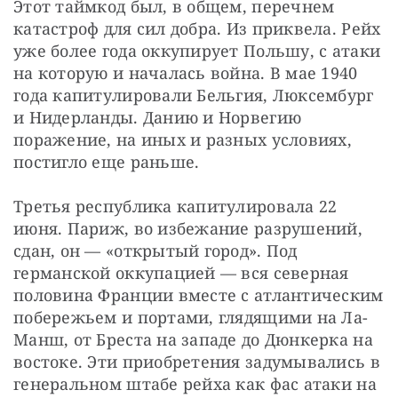
Этот таймкод был, в общем, перечнем 
катастроф для сил добра. Из приквела. Рейх 
уже более года оккупирует Польшу, с атаки 
на которую и началась война. В мае 1940 
года капитулировали Бельгия, Люксембург 
и Нидерланды. Данию и Норвегию 
поражение, на иных и разных условиях, 
постигло еще раньше.
Третья республика капитулировала 22 
июня. Париж, во избежание разрушений, 
сдан, он — «открытый город». Под 
германской оккупацией — вся северная 
половина Франции вместе с атлантическим 
побережьем и портами, глядящими на Ла-
Манш, от Бреста на западе до Дюнкерка на 
востоке. Эти приобретения задумывались в 
генеральном штабе рейха как фас атаки на 