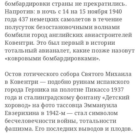
бомбардировки страны не прекратились. 
Напротив: в ночь с 14 на 15 ноября 1940 
года 437 немецких самолетов в течение 
полусуток безостановочными волнами 
бомбили город английских авиастроителей 
Ковентри. Это был первый в истории 
тотальный авианалет, какие позже назовут 
«ковровыми бомбардировками».
Остов готического собора Святого Михаила 
в Ковентри — подобно руинам испанского 
города Герника на полотне Пикассо 1937 
года и сталинградскому фонтану «Детский 
хоровод» на фото тассовца Эммануила 
Евзерихина в 1942-м — стал символом 
бесчеловечности войны, тотальности 
фашизма. Его последних выводов и плодов.