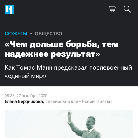
Поддержите
СЮЖЕТЫ
ОБЩЕСТВО
«Чем дольше борьба, тем
нашу работу!
надежнее результат»
Ежемесячно
Разово
Как Томас Манн предсказал послевоенный
3000
1000
«единый мир»
500
300
Елена Бердникова
,
специально для «Новой газеты»
Нажимая кнопку «Стать соучастником»,
я принимаю
условия
и подтверждаю свое гражданство РФ