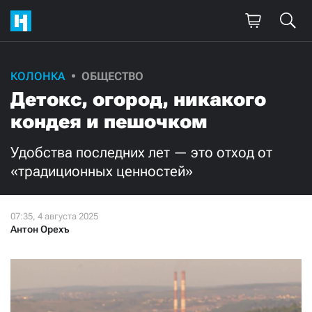
Поддержите
КОЛОНКА
ОБЩЕСТВО
Детокс, огород, никакого
нашу работу!
кондея и пешочком
Ежемесячно
Разово
Удобства последних лет — это отход от
3000
1000
«традиционных ценностей»
500
300
Антон Орехъ
Нажимая кнопку «Стать соучастником»,
я принимаю
условия
и подтверждаю свое гражданство РФ