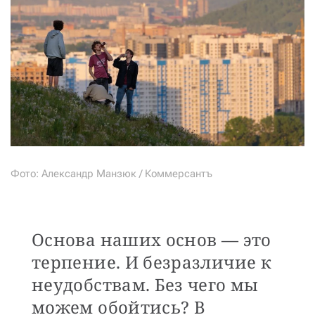
СТАТЬ СОУЧАСТНИКОМ
ПОДЕЛИТЬСЯ С ДРУЗЬЯМИ
Если у вас есть вопросы, пишите
donate@novayagazeta.ru
или
звоните:
+7 (929) 612-03-68
Фото: Александр Манзюк / Коммерсантъ
Основа наших основ — это
терпение. И безразличие к
неудобствам. Без чего мы
можем обойтись? В