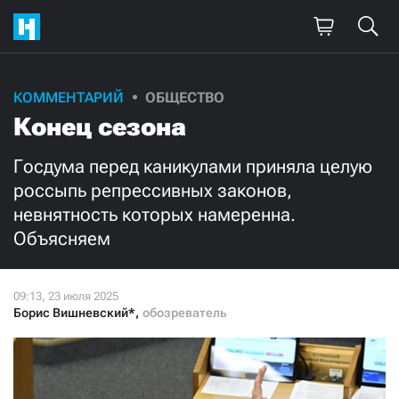
Поддержите
КОММЕНТАРИЙ
ОБЩЕСТВО
Конец сезона
нашу работу!
Ежемесячно
Разово
Госдума перед каникулами приняла целую
россыпь репрессивных законов,
невнятность которых намеренна.
3000
1000
Объясняем
500
300
Борис Вишневский*
,
обозреватель
Нажимая кнопку «Стать соучастником»,
я принимаю
условия
и подтверждаю свое гражданство РФ