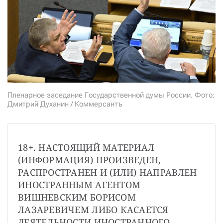
СТАТЬ СОУЧАСТНИКОМ
ПОДЕЛИТЬСЯ С ДРУЗЬЯМИ
Если у вас есть вопросы, пишите
donate@novayagazeta.ru
или
звоните:
+7 (929) 612-03-68
Пленарное заседание Государственной думы России. Фото:
Дмитрий Духанин / Коммерсантъ
18+. НАСТОЯЩИЙ МАТЕРИАЛ 
(ИНФОРМАЦИЯ) ПРОИЗВЕДЕН, 
РАСПРОСТРАНЕН И (ИЛИ) НАПРАВЛЕН 
ИНОСТРАННЫМ АГЕНТОМ 
ВИШНЕВСКИМ БОРИСОМ 
ЛАЗАРЕВИЧЕМ ЛИБО КАСАЕТСЯ 
ДЕЯТЕЛЬНОСТИ ИНОСТРАННОГО 