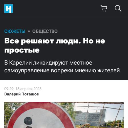
Поддержите
СЮЖЕТЫ
ОБЩЕСТВО
Все решают люди. Но не
нашу работу!
простые
Ежемесячно
Разово
В Карелии ликвидируют местное
3000
1000
самоуправление вопреки мнению жителей
500
300
Валерий Поташов
Нажимая кнопку «Стать соучастником»,
я принимаю
условия
и подтверждаю свое гражданство РФ