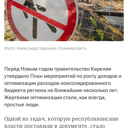
СТАТЬ СОУЧАСТНИКОМ
ПОДЕЛИТЬСЯ С ДРУЗЬЯМИ
Если у вас есть вопросы, пишите
donate@novayagazeta.ru
или
звоните:
+7 (929) 612-03-68
Фото: Александр Баранов / Коммерсантъ
Перед Новым годом правительство Карелии
утвердило План мероприятий по росту доходов и
оптимизации расходов консолидированного
бюджета региона на ближайшие несколько лет.
Жертвами оптимизации стали, как всегда,
простые люди.
Одной из задач, которую республиканские 
власти поставили в документе, стало 