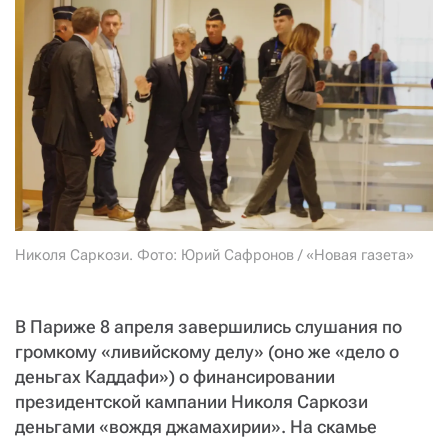
СТАТЬ СОУЧАСТНИКОМ
ПОДЕЛИТЬСЯ С ДРУЗЬЯМИ
Если у вас есть вопросы, пишите
donate@novayagazeta.ru
или
звоните:
+7 (929) 612-03-68
Николя Саркози. Фото: Юрий Сафронов / «Новая газета»
В Париже 8 апреля завершились слушания по
громкому «ливийскому делу» (оно же «дело о
деньгах Каддафи») о финансировании
президентской кампании Николя Саркози
деньгами «вождя джамахирии». На скамье