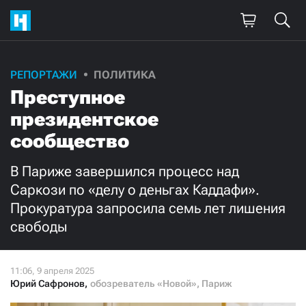
Поддержите
РЕПОРТАЖИ
ПОЛИТИКА
Преступное
нашу работу!
президентское
Ежемесячно
Разово
сообщество
3000
1000
В Париже завершился процесс над
Саркози по «делу о деньгах Каддафи».
500
300
Прокуратура запросила семь лет лишения
свободы
Нажимая кнопку «Стать соучастником»,
Юрий Сафронов
,
обозреватель «Новой», Париж
я принимаю
условия
и подтверждаю свое гражданство РФ