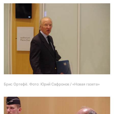
Брис Ортефё. Фото: Юрий Сафронов / «Новая газета»