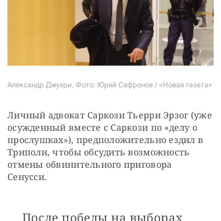
Александр Джухри. Фото: Юрий Сафронов / «Новая газета»
Личный адвокат Саркози Тьерри Эрзог (уже 
осужденный вместе с Саркози по «делу о 
прослушках»), предположительно ездил в 
Триполи, чтобы обсудить возможность 
отмены обвинительного приговора 
Сенусси.
После победы на выборах