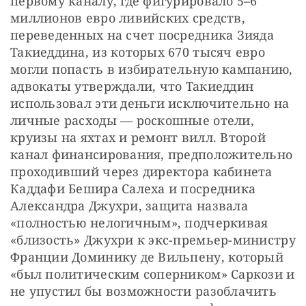
первому каналу, где фигурировало 5–6 
миллионов евро ливийских средств, 
переведенных на счет посредника Зияда 
Такиеддина, из которых 670 тысяч евро 
могли попасть в избирательную кампанию, 
адвокаты утверждали, что Такиеддин 
использовал эти деньги исключительно на 
личные расходы — роскошные отели, 
круизы на яхтах и ремонт вилл. Второй 
канал финансирования, предположительно 
проходивший через директора кабинета 
Каддафи Бешира Салеха и посредника 
Александра Джухри, защита назвала 
«полностью нелогичным», подчеркивая 
«близость» Джухри к экс-премьер-министру 
Франции Доминику де Вильпену, который 
«был политическим соперником» Саркози и 
не упустил бы возможности разоблачить 