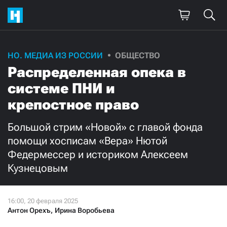
НО. МЕДИА ИЗ РОССИИ
ОБЩЕСТВО
Распределенная опека в
системе ПНИ и
крепостное право
Большой стрим «Новой» с главой фонда
помощи хосписам «Вера» Нютой
Федермессер и историком Алексеем
Кузнецовым
Антон Орехъ
,
Ирина Воробьева