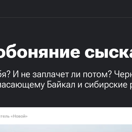
обоняние сыск
бя? И не заплачет ли потом? Че
спасающему Байкал и сибирские 
атель «Новой»