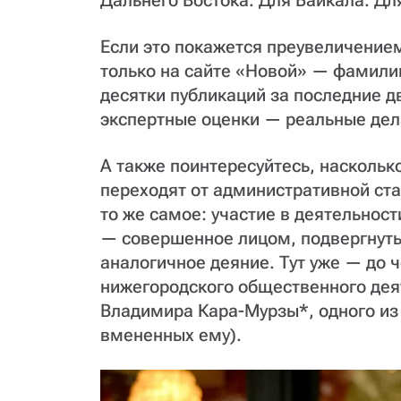
Дальнего Востока. Для Байкала. Дл
Если это покажется преувеличением
только на сайте «Новой» — фамилию
десятки публикаций за последние дв
экспертные оценки — реальные дел
А также поинтересуйтесь, наскольк
переходят от административной стат
то же самое: участие в деятельнос
— совершенное лицом, подвергнут
аналогичное деяние. Тут уже — до ч
нижегородского общественного дея
Владимира Кара-Мурзы*, одного из 
вмененных ему).