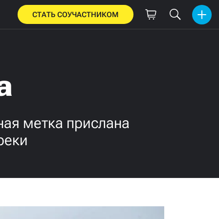
СТАТЬ СОУЧАСТНИКОМ
а
рная метка прислана
реки