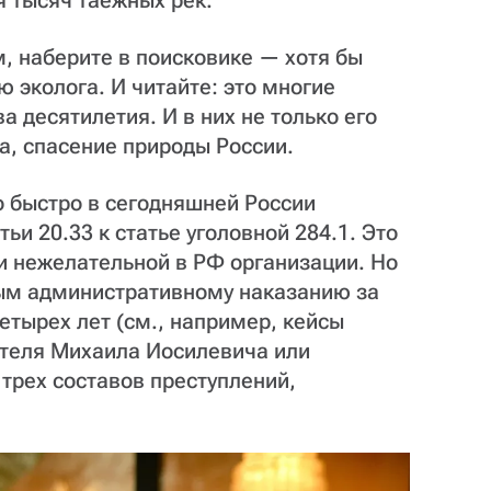
я тысяч таежных рек.
, наберите в поисковике — хотя бы
 эколога. И читайте: это многие
а десятилетия. И в них не только его
а, спасение природы России.
о быстро в сегодняшней России
ьи 20.33 к статье уголовной 284.1. Это
ти нежелательной в РФ организации. Но
ым административному наказанию за
етырех лет (см., например, кейсы
теля Михаила Иосилевича или
трех составов преступлений,