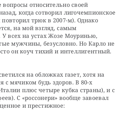
е вопросы относительно своей 
азад, когда сотворил лигочемпионское 
 повторил трюк в 2007-м). Однако 
ся, на мой взгляд, самым 
У всех на устах Жозе Моуринью, 
ые мужчины, безусловно. Но Карло не 
осто он коуч тихий и интеллигентный. 
ветился на обложках газет, хотя на 
с мячиком будь здоров. В 80-х 
Италии плюс четыре кубка страны), и с 
ев). С «россонери» вообще завоевал 
 ценное и престижное: 