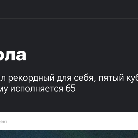
ола
л рекордный для себя, пятый ку
му исполняется 65
дент