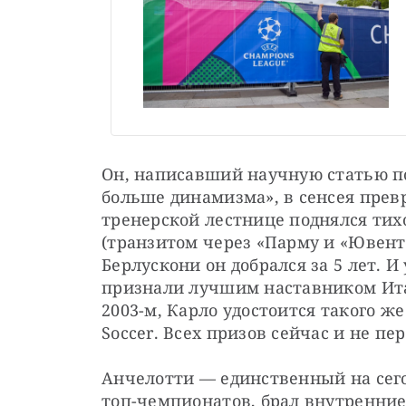
Он, написавший научную статью по
больше динамизма», в сенсея прев
тренерской лестнице поднялся тихо
(транзитом через «Парму и «Ювенту
Берлускони он добрался за 5 лет. И 
признали лучшим наставником Итал
2003-м, Карло удостоится такого же
Soccer. Всех призов сейчас и не п
Анчелотти — единственный на сего
топ-чемпионатов, брал внутренние