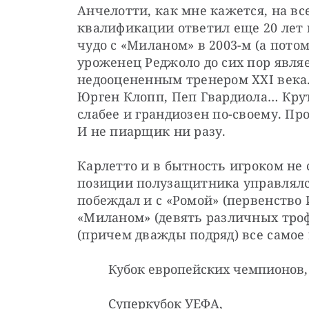
Анчелотти, как мне кажется, на вс
квалификации ответил еще 20 лет н
чудо с «Миланом» в 2003-м (а потом
уроженец Реджоло до сих пор являет
недооцененным тренером XXI века. 
Юрген Клопп, Пеп Гвардиола… Крут
слабее и грандиозен по-своему. Пр
И не пиарщик ни разу.
Карлетто и в бытность игроком не с
позиции полузащитника управлялся 
побеждал и с «Ромой» (первенство 
«Миланом» (девять различных трофе
(причем дважды подряд) все самое
Кубок европейских чемпионов,
Суперкубок УЕФА,