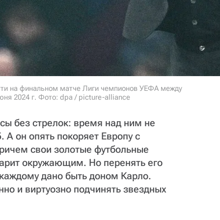
тти на финальном матче Лиги чемпионов УЕФА между
 2024 г. Фото: dpa / picture-alliance
сы без стрелок: время над ним не
. А он опять покоряет Европу с
Причем свои золотые футбольные
 дарит окружающим. Но перенять его
е каждому дано быть доном Карло.
но и виртуозно подчинять звездных