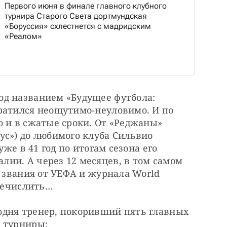
Первого июня в финале главного клубного
турнира Старого Света дортмундская
«Боруссия» схлестнется с мадридским
«Реалом»
д названием «Будущее футбола: 
ратился неощутимо-неуловимо. И по 
 и в сжатые сроки. От «Реджаны» 
с») до любимого клуба Сильвио 
уже в 41 год по итогам сезона его 
ии. А через 12 месяцев, в том самом 
 звания от УЕФА и журнала World 
еречислить…
дня тренер, покоривший пять главных 
 турниры: