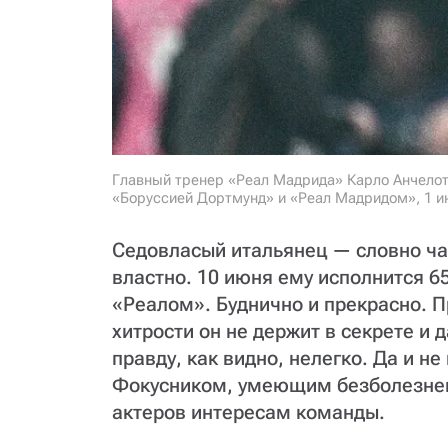
Главный тренер «Реал Мадрида» Карло Анчело
«Боруссией Дортмунд» и «Реал Мадридом», 1 июня
Седовласый итальянец — словно ча
властно. 10 июня ему исполнится 65
«Реалом». Буднично и прекрасно. 
хитрости он не держит в секрете и
правду, как видно, нелегко. Да и н
Фокусником, умеющим безболезнен
актеров интересам команды.