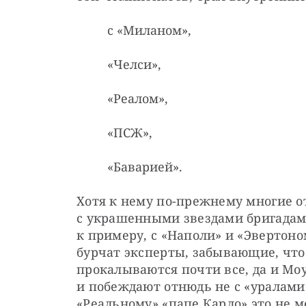
с «Миланом»,
«Челси»,
«Реалом»,
«ПСЖ»,
«Баварией».
Хотя к нему по-прежнему многие от
с украшенными звездами бригадами 
к примеру, с «Наполи» и «Эвертон
бурчат эксперты, забывающие, что
прокалываются почти все, да и Мо
и побеждают отнюдь не с «уралами»
«Реальному» «папе Карло» это не м