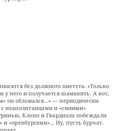
носятся без должного пиетета. «Только 
у него и получается шаманить. А вот, 
ом» он обломался…» — периодически 
 с неаполитанцами и «синими» 
уринью, Клопп и Гвардиола побеждали 
 и «оренбургами»… Ну, пусть бурчат. 
ешает.