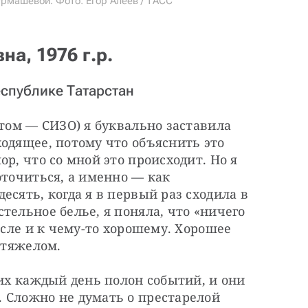
урмашевой. Фото: Егор Алеев / ТАСС
а, 1976 г.р.
спублике Татарстан
отом — СИЗО) я буквально заставила 
одящее, потому что объяснить это 
р, что со мной это происходит. Но я 
оточиться, а именно — как 
сять, когда я в первый раз сходила в 
тельное белье, я поняла, что «ничего 
исле и к чему-то хорошему. Хорошее 
 тяжелом.
них каждый день полон событий, и они 
 Сложно не думать о престарелой 