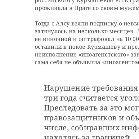
российского у Курмашевой есть гра
проживала в Праге со своим мужем
Тогда с Алсу взяли подписку о невы
затянулось на несколько месяцев. 
ее виновной и оштрафовал на 10 00
оставили в покое Курмашеву и пре
неисполнение «иноагенстского» закон
сама себя не объявила «иноагентом
Нарушение требования 
три года считается уго
Преследовать за это мо
правозащитников и об
числе, собиравших инф
находясь за границей.