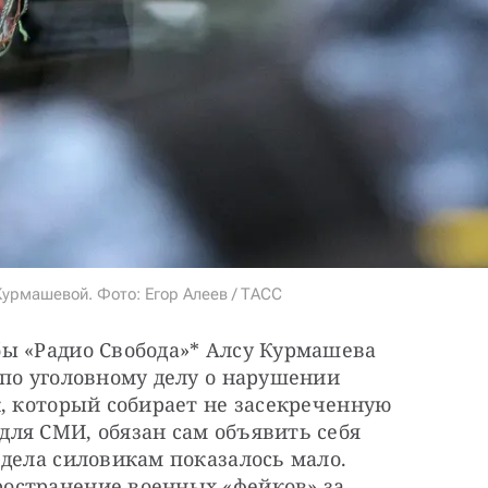
Курмашевой. Фото: Егор Алеев / ТАСС
ы «Радио Свобода»* Алсу Курмашева 
по уголовному делу о нарушении 
, который собирает не засекреченную 
ля СМИ, обязан сам объявить себя 
дела силовикам показалось мало. 
остранение военных «фейков» за 