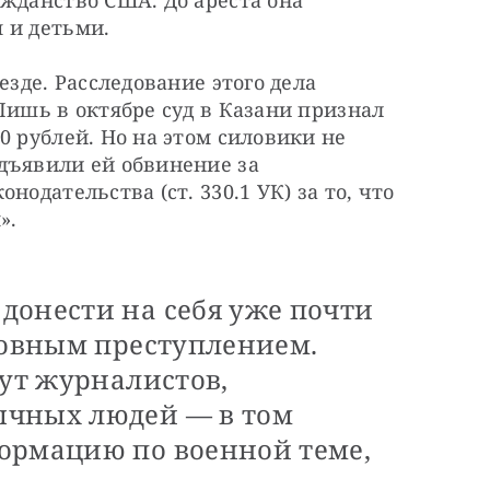
жданство США. До ареста она 
 и детьми.
езде. Расследование этого дела 
Лишь в октябре суд в Казани признал 
0 рублей. Но на этом силовики не 
дъявили ей обвинение за 
одательства (ст. 330.1 УК) за то, что 
».
донести на себя уже почти
ловным преступлением.
гут журналистов,
ычных людей — в том
ормацию по военной теме,