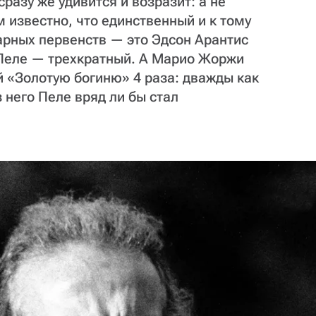
разу же удивится и возразит: а не
м известно, что единственный и к тому
арных первенств — это Эдсон Арантис
, Пеле — трехкратный. А Марио Жоржи
й «Золотую богиню» 4 раза: дважды как
з него Пеле вряд ли бы стал