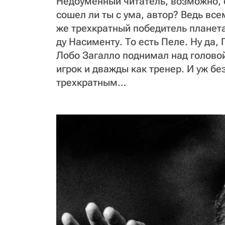
Недоуменный читатель, возможно, с
сошел ли ты с ума, автор? Ведь все
же трехкратный победитель планет
ду Насименту. То есть Пеле. Ну да
Лобо Загалло поднимал над голово
игрок и дважды как тренер. И уж бе
трехкратным…