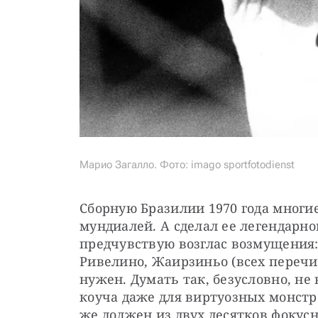
Марио Загалло. Фото: imago sportfotodienst
Сборную Бразилии 1970 года многи
мундиалей. А сделал ее легендарно
предчувствую возглас возмущения: м
Ривелино, Жаирзиньо (всех перечисл
нужен. Думать так, безусловно, не 
коуча даже для виртуозных монстро
же должен из двух десятков фокус