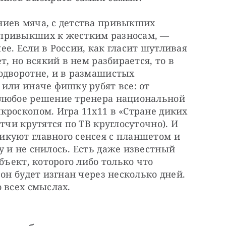
иев мяча, с детства привыкших 
привыкших к жестким разносам, — 
е. Если в России, как гласит шутливая 
, но всякий в нем разбирается, то в 
одворотне, и в размашистых 
или иначе фишку рубят все: от 
любое решение тренера национальной 
роскопом. Игра 11x11 в «Стране диких 
тчи крутятся по ТВ круглосуточно). И 
куют главного сенсея с планшетом и 
 и не снилось. Есть даже известный 
бъект, которого либо только что 
он будет изгнан через несколько дней. 
 всех смыслах.