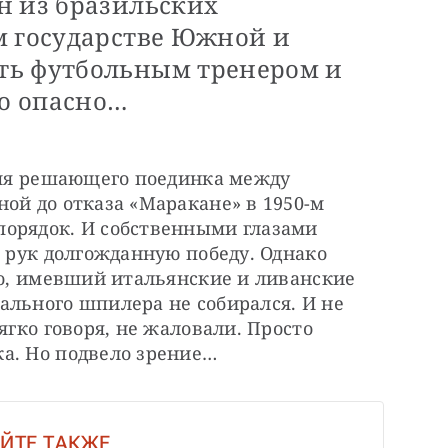
н из бразильских
м государстве Южной и
ть футбольным тренером и
о опасно…
емя решающего поединка между 
ой до отказа «Маракане» в 1950-м 
орядок. И собственными глазами 
з рук долгожданную победу. Однако 
ио, имевший итальянские и ливанские 
льного шпилера не собирался. И не 
ягко говоря, не жаловали. Просто 
а. Но подвело зрение…
ЙТЕ ТАКЖЕ