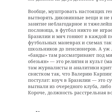
Вообще, муштровать настоящих ген
вытворять диковинные вещи и не 
занятие неблагодарное и тяжелейше
пословица, в футбол никто не играет
Бразилии и мяч гоняют в каждой п
футбольных маневрах и схемах так 
школьников до пенсионеров. А уж 
«банды» там рассматривают под мик
обезьян» — это религия и культ (ма
там журналисты и аналитики крити
свистком так, что Валерию Карпину
постулат: коуч в Бразилии — это су
выгнали из очередного клуба, либо 
Короче, должность расстрельная во