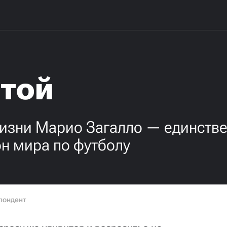
отой
жизни Марио Загалло — единств
н мира по футболу
пондент