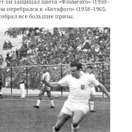
ет он защищал цвета «Фламенго» (1950–
ом перебрался в «Ботафого» (1958–1965; 
 собрал все большие призы.