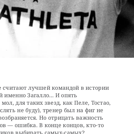
е считают лучшей командой в истории 
й именно Загалло… И опять 
ол, для таких звезд, как Пеле, Тостао, 
ять не буду), тренер был на фиг не 
возбраняется. Но отрицать важность 
в — ошибка. В конце концов, кто-то 
ников выбирать самых-самых?