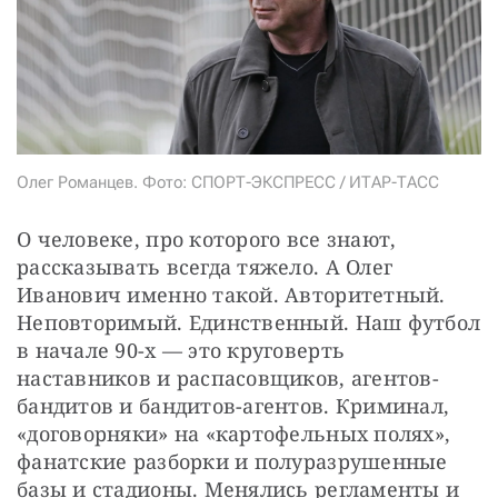
СТАТЬ СОУЧАСТНИКОМ
ПОДЕЛИТЬСЯ С ДРУЗЬЯМИ
Если у вас есть вопросы, пишите
donate@novayagazeta.ru
или
звоните:
+7 (929) 612-03-68
Олег Романцев. Фото: СПОРТ-ЭКСПРЕСС / ИТАР-ТАСС
О человеке, про которого все знают, 
рассказывать всегда тяжело. А Олег 
Иванович именно такой. Авторитетный. 
Неповторимый. Единственный. Наш футбол 
в начале 90-х — это круговерть 
наставников и распасовщиков, агентов-
бандитов и бандитов-агентов. Криминал, 
«договорняки» на «картофельных полях», 
фанатские разборки и полуразрушенные 
базы и стадионы. Менялись регламенты и 