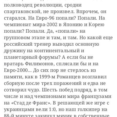
полководец революции, сродни 
спартаковской, не произвел. Впрочем, он 
старался. На Евро-96 попали? Попали. На 
чемпионат мира-2002 в Японию и Корею 
попали? Попали. Да, «попали» на 
групповом этапе и там, и там. Но какой еще 
российский тренер выводил основную 
дружину на континентальный и 
планетарный форумы? А если бы не 
вратарь Филимонов, сплясали бы и на 
Евро-2000… До сих пор не стерлось из 
памяти, как в 1999-м Романцев возглавил 
сборную после трех поражений и едва не 
сотворил чудо. Шесть побед подряд, в том 
числе и над чемпионами мира французами 
на «Стад де Франс». В решающей же игре с 
украинцами вели 1:0, но наш голкипер на 
88-й минуте закинул мячик в собственные 