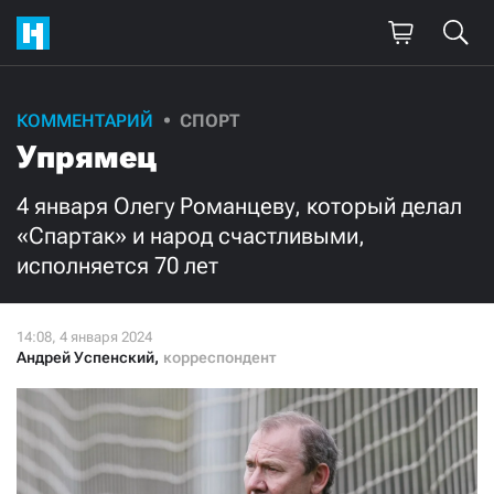
Поддержите
КОММЕНТАРИЙ
СПОРТ
Упрямец
нашу работу!
Ежемесячно
Разово
4 января Олегу Романцеву, который делал
«Спартак» и народ счастливыми,
исполняется 70 лет
3000
1000
500
300
Андрей Успенский
,
корреспондент
Нажимая кнопку «Стать соучастником»,
я принимаю
условия
и подтверждаю свое гражданство РФ