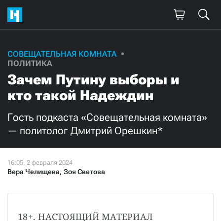
Поддержите
СОВЕЩАТЕЛЬНАЯ КОМНАТА
ПОЛИТИКА
нашу работу!
Зачем Путину выборы и
Ежемесячно
Разово
кто такой Надеждин
Гость подкаста «Совещательная комната»
3000
1000
— политолог Дмитрий Орешкин*
500
300
Вера Челищева
,
Зоя Светова
Нажимая кнопку «Стать соучастником»,
я принимаю
условия
и подтверждаю свое гражданство РФ
18+. НАСТОЯЩИЙ МАТЕРИАЛ 