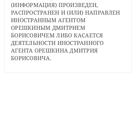
СТАТЬ СОУЧАСТНИКОМ
(ИНФОРМАЦИЯ) ПРОИЗВЕДЕН, 
ПОДЕЛИТЬСЯ С ДРУЗЬЯМИ
РАСПРОСТРАНЕН И (ИЛИ) НАПРАВЛЕН 
ИНОСТРАННЫМ АГЕНТОМ 
Если у вас есть вопросы, пишите
donate@novayagazeta.ru
или
звоните:
ОРЕШКИНЫМ ДМИТРИЕМ 
+7 (929) 612-03-68
БОРИСОВИЧЕМ ЛИБО КАСАЕТСЯ 
ДЕЯТЕЛЬНОСТИ ИНОСТРАННОГО 
АГЕНТА ОРЕШКИНА ДМИТРИЯ 
БОРИСОВИЧА.