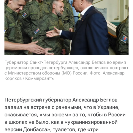
СТАТЬ СОУЧАСТНИКОМ
ПОДЕЛИТЬСЯ С ДРУЗЬЯМИ
Если у вас есть вопросы, пишите
donate@novayagazeta.ru
или
звоните:
+7 (929) 612-03-68
Губернатор Санкт-Петербурга Александр Беглов во время
церемонии проводов петербуржцев, заключивших контракт
с Министерством обороны (МО) России. Фото: Александр
Коряков / Коммерсантъ
Петербургский губернатор Александр Беглов
заявил на встрече с ранеными, что в Украине,
оказывается, «мы воюем» за то, чтобы в России
в школах не было, как в «украинизированной
версии Донбасса», туалетов, где «три