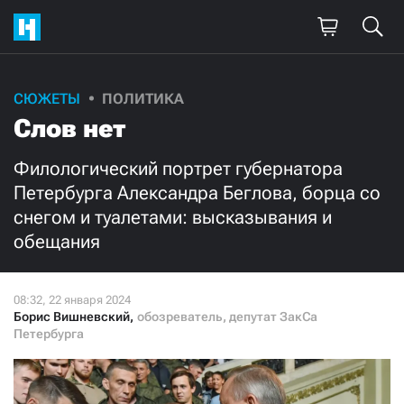
Поддержите
СЮЖЕТЫ
ПОЛИТИКА
Слов нет
нашу работу!
Ежемесячно
Разово
Филологический портрет губернатора
Петербурга Александра Беглова, борца со
снегом и туалетами: высказывания и
3000
1000
обещания
500
300
Борис Вишневский
,
обозреватель, депутат ЗакСа
Петербурга
Нажимая кнопку «Стать соучастником»,
я принимаю
условия
и подтверждаю свое гражданство РФ