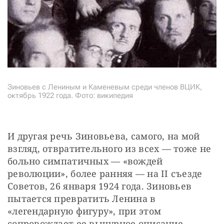
Зиновьев с Лениным и Каменевым среди членов ВЦИК,
октябрь 1922 года. Фото: википедия
И другая речь Зиновьева, самого, на мой 
взгляд, отвратительного из всех — тоже не 
больно симпатичных — «вождей 
революции», более ранняя — на II съезде 
Советов, 26 января 1924 года. Зиновьев 
пытается превратить Ленина в 
«легендарную фигуру», при этом 
сопровождает ее вычурное описание 