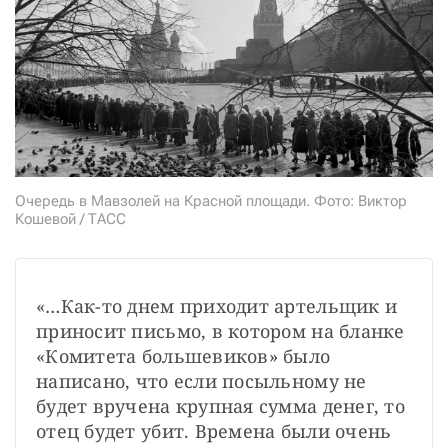
СТАТЬ СОУЧАСТНИКОМ
ПОДЕЛИТЬСЯ С ДРУЗЬЯМИ
Если у вас есть вопросы, пишите
donate@novayagazeta.ru
или
звоните:
+7 (929) 612-03-68
Очередь в Мавзолей на Красной площади. Фото: Виктор
Кошевой / ТАСС
«…Как-то днем приходит артельщик и 
приносит письмо, в котором на бланке 
«Комитета большевиков» было 
написано, что если посыльному не 
будет вручена крупная сумма денег, то 
отец будет убит. Времена были очень 