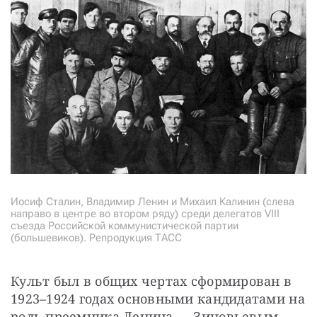
Иосиф Сталин, Владимир Ленин и Михаил Калинин (слева
направо в центре во втором ряду) среди делегатов VIII
съезда Российской коммунистической партии
(большевиков). Репродукция ТАСС
Культ был в общих чертах сформирован в 
1923–1924 годах основными кандидатами на 
роль преемника Ленина — Зиновьевым, 