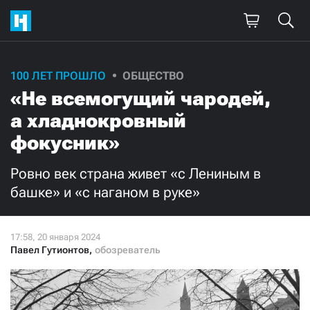
Поддержите
100 ЛЕТ ПРОШЛО
ОБЩЕСТВО
«Не всемогущий чародей,
нашу работу!
а хладнокровный
Ежемесячно
Разово
фокусник»
3000
1000
Ровно век страна живет «с Лениным в
башке» и «с наганом в руке»
500
300
Павел Гутионтов
,
обозреватель
Нажимая кнопку «Стать соучастником»,
я принимаю
условия
и подтверждаю свое гражданство РФ