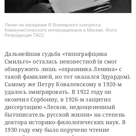
Ленин на заседании III Всемирного конгресса
Коммунистического интернационала в Москве. Фото:
Репродукция ТАСС
Дальнейшая судьба «типографщика 
Смильго» осталась неизвестной (я смог 
обнаружить лишь «охранника Ленина» с 
такой фамилией, но тот оказался Эдуардом). 
Самому же Петру Ковалевскому в 1920-м 
удалось эмигрировать. В 1922 году он 
окончил Сорбонну, в 1926-м защитил 
диссертацию «Лесков, недооцененный 
бытописатель русской жизни» на степень 
доктора историко-филологических наук. В 
1930 году ему было поручено чтение 