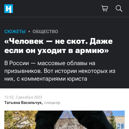
Поддержите
СЮЖЕТЫ
ОБЩЕСТВО
«Человек — не скот. Даже
нашу работу!
если он уходит в армию»
Ежемесячно
Разово
В России — массовые облавы на
3000
1000
призывников. Вот истории некоторых из
них, с комментариями юриста
500
300
Татьяна Васильчук
,
спецкор
Нажимая кнопку «Стать соучастником»,
я принимаю
условия
и подтверждаю свое гражданство РФ