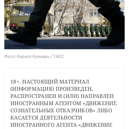
СТАТЬ СОУЧАСТНИКОМ
ПОДЕЛИТЬСЯ С ДРУЗЬЯМИ
Если у вас есть вопросы, пишите
donate@novayagazeta.ru
или
звоните:
+7 (929) 612-03-68
Фото: Кирилл Кухмарь / ТАСС
18+. НАСТОЯЩИЙ МАТЕРИАЛ 
(ИНФОРМАЦИЯ) ПРОИЗВЕДЕН, 
РАСПРОСТРАНЕН И (ИЛИ) НАПРАВЛЕН 
ИНОСТРАННЫМ АГЕНТОМ «ДВИЖЕНИЕ 
СОЗНАТЕЛЬНЫХ ОТКАЗЧИКОВ» ЛИБО 
КАСАЕТСЯ ДЕЯТЕЛЬНОСТИ 
ИНОСТРАННОГО АГЕНТА «ДВИЖЕНИЕ 