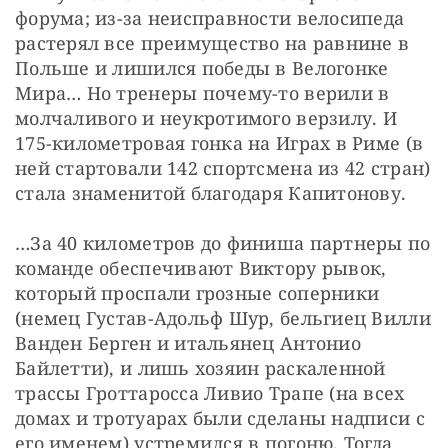
форума; из-за неисправности велосипеда 
растерял все преимущество на равнине в 
Польше и лишился победы в Велогонке 
Мира… Но тренеры почему-то верили в 
молчаливого и неукротимого верзилу. И 
175-километровая гонка на Играх в Риме (в 
ней стартовали 142 спортсмена из 42 стран) 
стала знаменитой благодаря Капитонову.
…За 40 километров до финиша партнеры по 
команде обеспечивают Виктору рывок, 
который проспали грозные соперники 
(немец Густав-Адольф Шур, бельгиец Вилли 
Ванден Берген и итальянец Антонио 
Байлетти), и лишь хозяин раскаленной 
трассы Гроттаросса Ливио Трапе (на всех 
домах и тротуарах были сделаны надписи с 
его именем) устремился в погоню. Тогда 