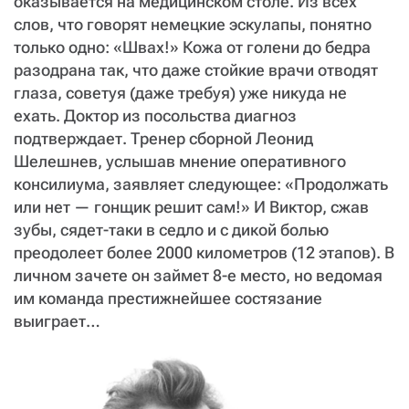
СТАТЬ СОУЧАСТНИКОМ
оказывается на медицинском столе. Из всех
слов, что говорят немецкие эскулапы, понятно
ПОДЕЛИТЬСЯ С ДРУЗЬЯМИ
только одно: «Швах!» Кожа от голени до бедра
Если у вас есть вопросы, пишите
donate@novayagazeta.ru
или
разодрана так, что даже стойкие врачи отводят
звоните:
глаза, советуя (даже требуя) уже никуда не
+7 (929) 612-03-68
ехать. Доктор из посольства диагноз
подтверждает. Тренер сборной Леонид
Шелешнев, услышав мнение оперативного
консилиума, заявляет следующее: «Продолжать
или нет — гонщик решит сам!» И Виктор, сжав
зубы, сядет-таки в седло и с дикой болью
преодолеет более 2000 километров (12 этапов). В
личном зачете он займет 8-е место, но ведомая
им команда престижнейшее состязание
выиграет…