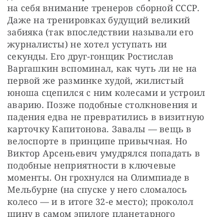
на себя внимание тренеров сборной СССР. 
Даже на тренировках будущий великий 
забияка (так впоследствии называли его 
журналисты) не хотел уступать ни 
секунды. Его друг-гонщик Ростислав 
Варгашкин вспоминал, как чуть ли не на 
первой же разминке худой, жилистый 
юноша сцепился с ним колесами и устроил 
аварию. Позже подобные столкновения и 
падения едва не превратились в визитную 
карточку Капитонова. Завалы — вещь в 
велоспорте в принципе привычная. Но 
Виктор Арсеньевич умудрялся попадать в 
подобные неприятности в ключевые 
моменты. Он грохнулся на Олимпиаде в 
Мельбурне (на спуске у него сломалось 
колесо — и в итоге 32-е место); проколол 
шину в самом эпилоге планетарного 