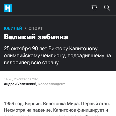
Поддержите
ЮБИЛЕЙ
СПОРТ
Великий забияка
нашу работу!
Ежемесячно
Разово
25 октября 90 лет Виктору Капитонову,
олимпийскому чемпиону, подсадившему на
велосипед всю страну
3000
1000
500
300
Андрей Успенский
,
корреспондент
1959 год. Берлин. Велогонка Мира. Первый этап.
Нажимая кнопку «Стать соучастником»,
я принимаю
условия
и подтверждаю свое гражданство РФ
Несмотря на падение, Капитонов финиширует и