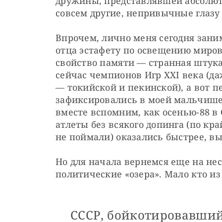
дружины, представлявшей абсолютн
совсем другие, непривычные глаз
Впрочем, лично меня сегодня занима
отца эстафету по освещению миров
свойство памяти — странная штука, 
сейчас чемпионов Игр XXI века (д
— токийской и пекинской), а вот п
зафиксировались в моей мальчишес
вместе вспомним, как осенью-88 в
атлеты без всякого допинга (по кра
не поймали) оказались быстрее, вы
Но для начала вернемся еще на нес
политические «озера». Мало кто из
СССР, бойкотировавший