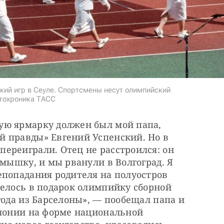
кий игр в Сеуле. Спортсмены несут олимпийский
отохроника ТАСС
ю ярмарку должен был мой папа, 
 правды» Евгений Успенский. Но в 
ереиграли. Отец не расстроился: он 
 мышку, и мы рванули в Волгоград. Я 
попадания родителя на полуостров 
елось в подарок олимпийку сборной 
года из Барселоны», — пообещал папа и 
алонии на форме национальной 