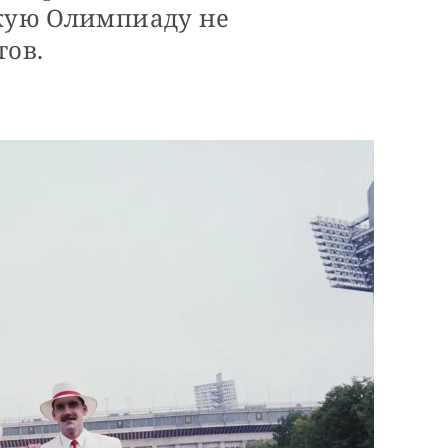
скую Олимпиаду не
тов.