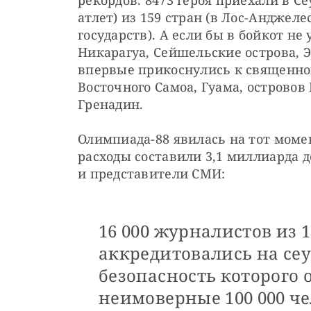
рекордов. 8473 героя приехали в Се
атлет) из 159 стран (в Лос-Анджеле
государств). А если бы в бойкот не 
Никарагуа, Сейшельские острова, Э
впервые прикоснулись к священному
Восточного Самоа, Гуама, островов 
Гренадин.
Олимпиада-88 явилась на тот момен
расходы составили 3,1 миллиарда д
и представители СМИ:
16 000 журналистов из 
аккредитовались на се
безопасность которого
неимоверные 100 000 че