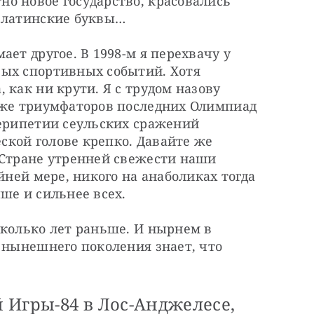
о новое государство, красовались 
у латинские буквы…
ет другое. В 1998-м я перехвачу у 
ых спортивных событий. Хотя 
как ни крути. Я с трудом назову 
аже триумфаторов последних Олимпиад 
ерипетии сеульских сражений 
кой голове крепко. Давайте же 
 Стране утренней свежести наши 
йней мере, никого на анаболиках тогда 
ше и сильнее всех.
колько лет раньше. И нырнем в 
 нынешнего поколения знает, что 
 Игры-84 в Лос-Анджелесе,