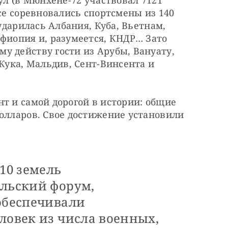
ул (в Мюнхене-72 участвовал 7121 
се соревновались спортсмены из 140 
ударилась Албания, Куба, Вьетнам, 
фиопия и, разумеется, КНДР… Зато 
 действу гости из Арубы, Вануату, 
Кука, Мальдив, Сент-Винсента и 
т и самой дорогой в истории: общие 
олларов. Свое достижение установили 
110 земель
ульский форум,
 обеспечивали
ловек из числа военных,