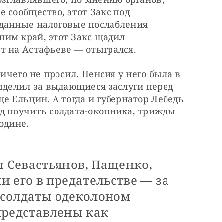
 сообщество, этот Закс под 
данные налоговые послабления 
им край, этот Закс щадил 
т на Астафьеве — отыгрался.
ичего не просил. Пенсия у него была в 
ыделил за выдающиеся заслуги перед 
е Ельцин. А тогда и губернатор Лебедь 
д поучить солдата-окопника, трижды 
одине.
 Севастьянов, Пащенко,
 его в предательстве — за
е солдаты одеколоном
представлены как