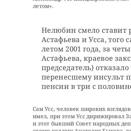
летом».
Нелюбин смело ставит 
Астафьева и Усса, того 
летом 2001 года, за чет
Астафьева, краевое закс
председатель) отказало
перенесшему инсульт п
пенсии в три с половин
Сам Усс, человек широких взглядов,
имел, при этом Усс дирижировал Зак
и этот бывший Совет народных депу
своего коллегу Анатолия Быкова, в