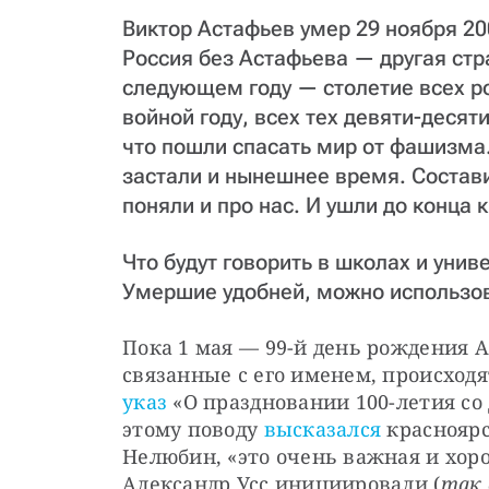
Виктор Астафьев умер 29 ноября 20
Россия без Астафьева — другая стра
следующем году — столетие всех р
войной году, всех тех девяти-деся
что пошли спасать мир от фашизма.
застали и нынешнее время. Состав
поняли и про нас. И ушли до конца к
Что будут говорить в школах и уни
Умершие удобней, можно использов
Пока 1 мая — 99-й день рождения Ас
связанные с его именем, происходят
указ
 «О праздновании 100-летия со 
этому поводу 
высказался
 краснояр
Нелюбин, «это очень важная и хоро
Александр Усс инициировали (
так 