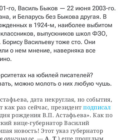
01-го, Василь Быков — 22 июня 2003-го.
на, и Беларусь без Быкова другая. В
ожденных в 1924-м, наиболее выбитом
тиклассников, выпускников школ ФЗО,
 Борису Васильеву тоже сто. Они
или о нем мнение, наверняка все
ино.
верситетах на юбилей писателей?
ать, можно молоть о них любую чушь.
тафьева, дата некруглая, но события, 
 как раз сейчас, президент 
подписал 
дня рождения В.П. Астафьева». Как по 
ский вице-губернатор Василий 
шая новость! Этот указ губернатор 
в оригинале.
 — 
А. Т
.) еще прошлым 