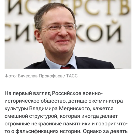
СТАТЬ СОУЧАСТНИКОМ
ПОДЕЛИТЬСЯ С ДРУЗЬЯМИ
Если у вас есть вопросы, пишите
donate@novayagazeta.ru
или
звоните:
+7 (929) 612-03-68
Фото: Вячеслав Прокофьев / ТАСС
На первый взгляд Российское военно-
историческое общество, детище экс-министра
культуры Владимира Мединского, кажется
смешной структурой, которая иногда делает
огромные некрасивые памятники и говорит что-
то о фальсификациях истории. Однако за девять