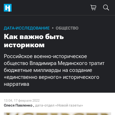
ДАТА-ИССЛЕДОВАНИЕ
ОБЩЕСТВО
Поддержите
Как важно быть
нашу работу!
историком
Ежемесячно
Разово
Российское военно-историческое
общество Владимира Мединского тратит
3000
1000
бюджетные миллиарды на создание
«единственно верного» исторического
500
300
нарратива
Олеся Павленко
,
дата-отдел «Новой газеты»
Нажимая кнопку «Стать соучастником»,
я принимаю
условия
и подтверждаю свое гражданство РФ