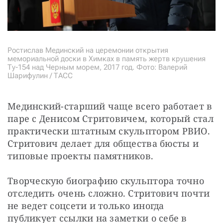
Ростислав Мединский на церемонии открытия
мемориальной доски в Химках в память жертв крушения
Ту-154 над Черным морем, 2017 год. Фото: Валерий
Шарифулин / ТАСС
Мединский-старший чаще всего работает в 
паре с Денисом Стритовичем, который стал 
практически штатным скульптором РВИО. 
Стритович делает для общества бюсты и 
типовые проекты памятников.
Творческую биографию скульптора точно 
отследить очень сложно. Стритович почти 
не ведет соцсети и только иногда 
публикует ссылки на заметки о себе в 