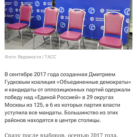
СТАТЬ СОУЧАСТНИКОМ
ПОДЕЛИТЬСЯ С ДРУЗЬЯМИ
Если у вас есть вопросы, пишите
donate@novayagazeta.ru
или
звоните:
+7 (929) 612-03-68
Фото: Ведомости / ТАСС
В сентябре 2017 года созданная Дмитрием
Гудковым коалиция «Объединенные демократы»
и кандидаты от оппозиционных партий одержали
победу над «Единой Россией» в 29 округах
Москвы из 125, в 6 из которых партия власти
уступила все мандаты. Большинство из этих
районов находятся в центре столицы.
Сразу после выборов, осенью 2017 года, 