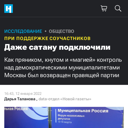
ИССЛЕДОВАНИЕ
ОБЩЕСТВО
Поддержите
ПРИ ПОДДЕРЖКЕ СОУЧАСТНИКОВ
нашу работу!
Даже сатану подключили
Ежемесячно
Разово
Как пряником, кнутом и «магией» контроль
над демократическими муниципалитетами
3000
1000
Москвы был возвращен правящей партии
500
300
Дарья Таланова
,
data-отдел «Новой газеты»
Нажимая кнопку «Стать соучастником»,
я принимаю
условия
и подтверждаю свое гражданство РФ