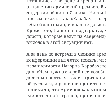
Готовились к встрече и Ереван, и Б
отношении армянский премьер. Выс
лидерами общин в Сюнике, Никол 
прессы, сказал так: «Карабах — аз
себя обманывали, и в конце должно
Кроме того, Пашинян подчеркнул, ч
дороги, которые ведут из Азербайд
выходов в этой ситуации нет.
А за день до встречи в Сюнике ар
конференции дал четко понять, чт
независимости Нагорно-Карабахской
дня: «Нам нужно скорейшее возобн
должны понять, что даст признание
обсуждался, и решение принято не 
понимали, что Армения как миниму
единственной страной, принявшей