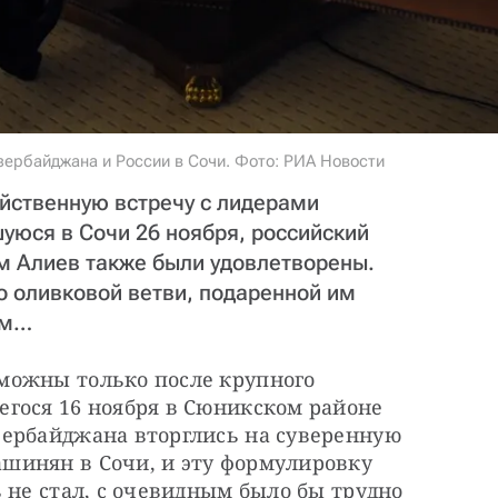
ербайджана и России в Сочи. Фото: РИА Новости
ойственную встречу с лидерами
уюся в Сочи 26 ноября, российский
м Алиев также были удовлетворены.
по оливковой ветви, подаренной им
ом…
можны только после крупного 
гося 16 ноября в Сюникском районе 
ербайджана вторглись на суверенную 
инян в Сочи, и эту формулировку 
 не стал, с очевидным было бы трудно 