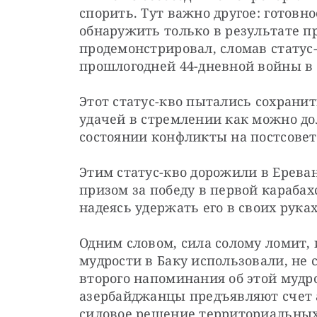
спорить. Тут важно другое: готовн
обнаружить только в результате п
продемонстрировал, сломав статус-к
прошлогодней 44-дневной войны в 
Этот статус-кво пытались сохранить
удачей в стремлении как можно д
состоянии конфликты на постсовет
Этим статус-кво дорожили в Ереван
призом за победу в первой карабахс
надеясь удержать его в своих рука
Одним словом, сила солому ломит, 
мудрости в Баку использовали, не с
второго напоминания об этой мудро
азербайджанцы предъявляют счет а
силовое решение территориальных