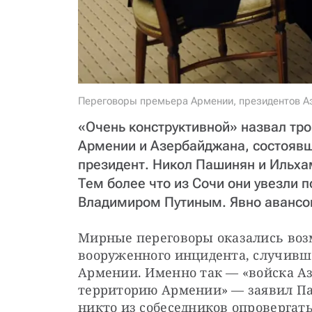
Переговоры премьера Армении, президентов Аз
«Очень конструктивной» назвал тр
Армении и Азербайджана, состоявш
президент. Никол Пашинян и Ильха
Тем более что из Сочи они увезли 
Владимиром Путиным. Явно аванс
Мирные переговоры оказались воз
вооруженного инцидента, случивше
Армении. Именно так — «войска Аз
территорию Армении» — заявил Паш
никто из собеседников опровергать