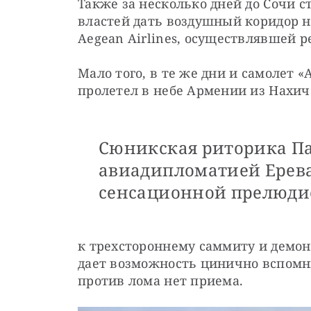
Также за несколько дней до Сочи с
властей дать воздушный коридор н
Aegean Airlines, осуществлявшей р
Мало того, в те же дни и самолет 
пролетел в небе Армении из Нахич
Сюникская риторика П
авиадипломатией Ерев
сенсационной прелюди
к трехстороннему саммиту и демонс
дает возможность цинично вспомни
против лома нет приема.