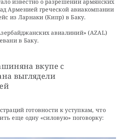
тало известно о разрешении армянских 
ад Арменией греческой авиакомпании 
ейс из Ларнаки (Кипр) в Баку.
«Азербайджанских авиалиний» (AZAL) 
евани в Баку.
ашиняна вкупе с
ана выглядели
ей
траций готовности к уступкам, что 
ть еще одну «силовую» поговорку: 