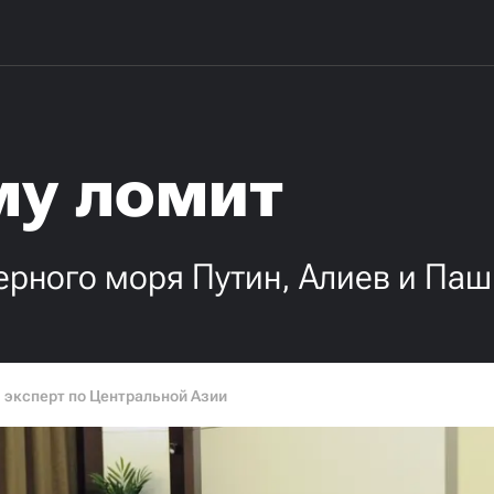
му ломит
ерного моря Путин, Алиев и Па
, эксперт по Центральной Азии