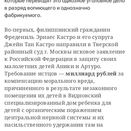
которые переводят это одиозное уголовное дело
в разряд вопиющего и однозначно
фабрикуемого.
Во-первых, филиппинский гражданин 
Фредениль Эрнаес Кастро и его супруга 
Джейн Тан Кастро направили в Тверской 
районный суд г. Москвы исковое заявление 
к Российской Федерации в защиту своих 
малолетних детей Аники и Артуро. 
Требование истцов — 
миллиард рублей
 за 
компенсацию морального вреда, 
причиненного в результате незаконного 
помещения их детей в Видновский 
специализированный дом ребенка для 
детей с органическим поражением 
центральной нервной системы и их 
насильственного удержания там на 