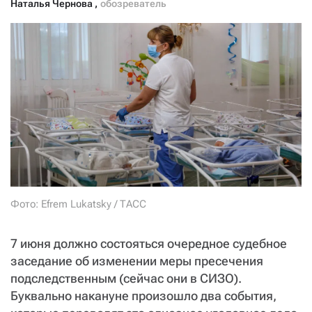
Наталья Чернова
,
обозреватель
СТАТЬ СОУЧАСТНИКОМ
ПОДЕЛИТЬСЯ С ДРУЗЬЯМИ
Если у вас есть вопросы, пишите
donate@novayagazeta.ru
или
звоните:
+7 (929) 612-03-68
Фото: Efrem Lukatsky / ТАСС
7 июня должно состояться очередное судебное
заседание об изменении меры пресечения
подследственным (сейчас они в СИЗО).
Буквально накануне произошло два события,