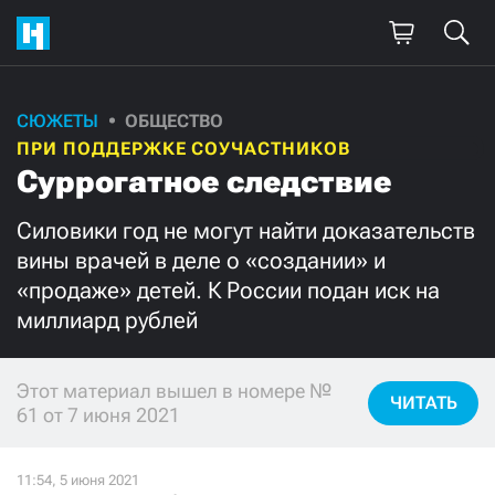
СЮЖЕТЫ
ОБЩЕСТВО
Поддержите
ПРИ ПОДДЕРЖКЕ СОУЧАСТНИКОВ
нашу работу!
Суррогатное следствие
Ежемесячно
Разово
Силовики год не могут найти доказательств
вины врачей в деле о «создании» и
3000
1000
«продаже» детей. К России подан иск на
миллиард рублей
500
300
Этот материал вышел в номере №
ЧИТАТЬ
61 от 7 июня 2021
Нажимая кнопку «Стать соучастником»,
я принимаю
условия
и подтверждаю свое гражданство РФ