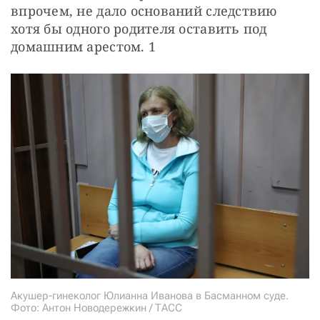
впрочем, не дало оснований следствию 
хотя бы одного родителя оставить под 
домашним арестом. 1
Акушер-гинеколог Юлианна Иванова в Басманном суде.
Фото: Антон Новодережкин / ТАСС