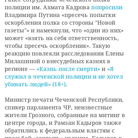
полиции им. Ахмата Кадрова 
попросили
Владимира Путина «пресечь попытки 
оскорбления полка со стороны "Новой 
газеты"» и намекнули, что «один из них» 
может «взять на себя ответственность, 
чтобы пресечь оскорбления». Такую 
реакцию повлекли расследования Елены 
Милашиной о внесудебных казнях в 
регионе — 
«Казнь после смерти»
 и 
«Я 
служил в чеченской полиции и не хотел 
убивать людей» (18+)
.
Министр печати Чеченской Республики, 
спикер парламента ЧР, неизвестные 
жители Грозного, собранные на митинг в 
центре города, и Рамзан Кадыров также 
обратились к федеральным властям с 
просьбой «закрыть» издание. Кадыров в 