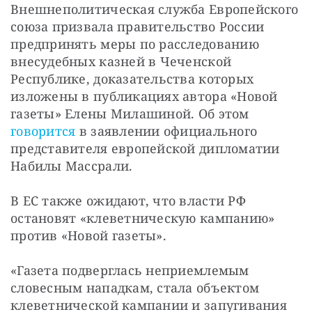
Внешнеполитическая служба Европейского 
СТАТЬ СОУЧАСТНИКОМ
союза призвала правительство России 
ПОДЕЛИТЬСЯ С ДРУЗЬЯМИ
предпринять меры по расследованию 
Если у вас есть вопросы, пишите
donate@novayagazeta.ru
или
внесудебных казней в Чеченской 
звоните:
Республике, доказательства которых 
+7 (929) 612-03-68
изложены в публикациях автора «Новой 
газеты» Елены Милашиной. Об этом 
говорится
 в заявлении официального 
представителя европейской дипломатии 
Набилы Массрали.
В ЕС также ожидают, что власти РФ 
остановят «клеветническую кампанию» 
против «Новой газеты».
«Газета подверглась неприемлемым 
словесным нападкам, стала объектом 
клеветнической кампании и запугивания 