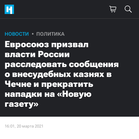
НОВОСТИ
ПОЛИТИКА
Поддержите
Евросоюз призвал
нашу работу!
власти России
Ежемесячно
Разово
расследовать сообщения
о внесудебных казнях в
3000
1000
Чечне и прекратить
нападки на «Новую
500
300
газету»
Нажимая кнопку «Стать соучастником»,
я принимаю
условия
и подтверждаю свое гражданство РФ