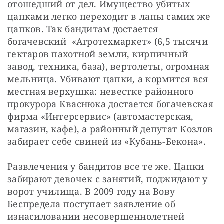
отошедший от дел. Имущество убитых 
цапками легко переходит в лапы самих же 
цапков. Так бандитам достается 
богачевский  «Агротехмаркет» (6,5 тысячи 
гектаров пахотной земли, кирпичный 
завод, техника, база), вертолеты, огромная 
мельница. Убивают цапки, а кормится вся 
местная верхушка: невестке районного 
прокурора Кваснюка достается богачевская 
фирма «Интерсервис» (автомастерская, 
магазин, кафе), а районный депутат Козлов 
забирает себе свиней из «Кубань-Бекона».
Развлечения у бандитов все те же. Цапки 
забирают девочек с занятий, поджидают у 
ворот училища. В 2009 году на Вову 
Беспредела поступает заявление об 
изнасиловании несовершеннолетней 