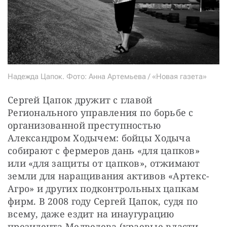
Надежда Цапок. Фото: Анна Артемьева / «Новая газета»
Сергей Цапок дружит с главой 
Регионального управления по борьбе с 
организованной преступностью 
Александром Ходычем: бойцы Ходыча 
собирают с фермеров дань «для цапков» 
или «для защиты от цапков», отжимают 
земли для наращивания активов «Артекс-
Агро» и других подконтрольных цапкам 
фирм. В 2008 году Сергей Цапок, судя по 
всему, даже ездит на инаугурацию 
президента Медведева (краевые власти 