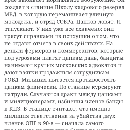
создает в станице Школу кадрового резерва 
МВД, в которую переманивает уличную 
молодежь, и отряд СОБРа. Цапков ловят. И 
отпускают. У них уже все схвачено: они 
трясут справками из психушки о том, что 
не отдают отчета в своих действиях. На 
деньги фермеров и коммерсантов, которые 
под угрозами платят цапкам дань, бандиты 
нанимают крутых московских адвокатов и 
дают взятки продажным сотрудникам 
РОВД. Милиция пытается противостоять 
цапкам физически. По станице курсируют 
патрули. Случаются драки между цапками 
и милиционерами, избиения членов банды 
в КПЗ. В станице считают, что именно 
милиция ответственна за убийства двух 
членов ОПГ в 90-е — сначала самого 