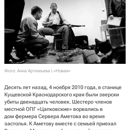
СТАТЬ СОУЧАСТНИКОМ
ПОДЕЛИТЬСЯ С ДРУЗЬЯМИ
Если у вас есть вопросы, пишите
donate@novayagazeta.ru
или
звоните:
+7 (929) 612-03-68
Фото: Анна Артемьева \ «Новая»
Десять лет назад, 4 ноября 2010 года, в станице
Кущевской Краснодарского края были зверски
убиты двенадцать человек. Шестеро членов
местной ОПГ «Цапковские» ворвались в
дом фермера Сервера Аметова во время
застолья. К Аметову вместе с семьей приехал