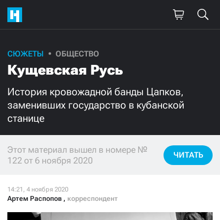
СЮЖЕТЫ
ОБЩЕСТВО
Поддержите
Кущевская Русь
нашу работу!
История кровожадной банды Цапков,
Ежемесячно
Разово
заменивших государство в кубанской
станице
3000
1000
Этот материал вышел в номере №
500
300
ЧИТАТЬ
122 от 6 ноября 2020
Артем Распопов
,
корреспондент
Нажимая кнопку «Стать соучастником»,
я принимаю
условия
и подтверждаю свое гражданство РФ