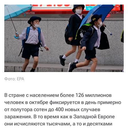
СТАТЬ СОУЧАСТНИКОМ
ПОДЕЛИТЬСЯ С ДРУЗЬЯМИ
Если у вас есть вопросы, пишите
donate@novayagazeta.ru
или
звоните:
+7 (929) 612-03-68
Фото: EPA
В стране с населением более 126 миллионов
человек в октябре фиксируется в день примерно
от полутора сотен до 400 новых случаев
заражения. В то время как в Западной Европе
они исчисляются тысячами, а то и десятками