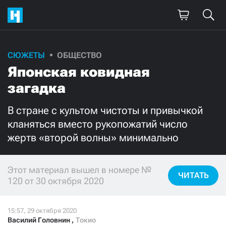
СЮЖЕТЫ
ОБЩЕСТВО
Поддержите
Японская ковидная
нашу работу!
загадка
Ежемесячно
Разово
В стране с культом чистоты и привычкой
кланяться вместо рукопожатий число
3000
1000
жертв «второй волны» минимально
500
300
Этот материал вышел в номере №
ЧИТАТЬ
120 от 30 октября 2020
Нажимая кнопку «Стать соучастником»,
я принимаю
условия
и подтверждаю свое гражданство РФ
Василий Головнин
,
Токио