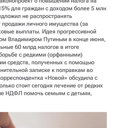
законопроект о повышении налога на
15% для граждан с доходом более 5 млн
едложил не распространять
т продажи личного имущества (за
ховые выплаты. Идея прогрессивной
ом Владимиром Путиным в конце июня,
ьные 60 млрд налогов в итоге
 борьбе с редкими (орфанными)
нии средств, полученных с помощью
снительной записке к поправкам во
Корреспондентка «Новой» обсудила с
олько стоит сегодня лечение от редких
ие НДФЛ помочь семьям с детьми,