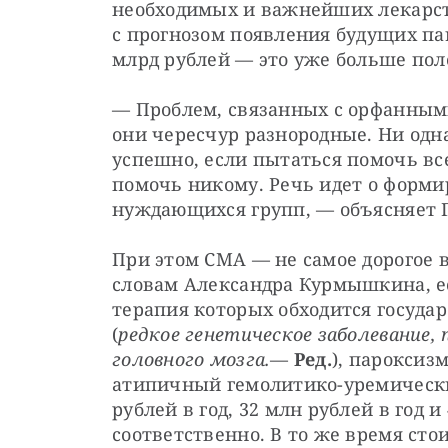
необходимых и важнейших лекарст
с прогнозом появления будущих пац
млрд рублей — это уже больше по
— Проблем, связанных с орфанными
они чересчур разнородные. Ни одна
успешно, если пытаться помочь все
помочь никому. Речь идет о форми
нуждающихся групп, — объясняет 
При этом СМА — не самое дорогое в
словам Александра Курмышкина, ес
терапия которых обходится государ
(
редкое генетическое заболевание
головного мозга.
— 
Ред.
), пароксиз
атипичный гемолитико-уремический
рублей в год, 32 млн рублей в год и
соответственно. В то же время сто