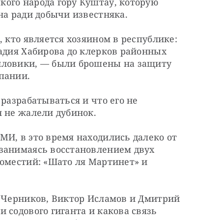
ого народа гору Куштау, которую 
на ради добычи известняка.
 кто является хозяином в республике: 
адия Хабирова до клерков районных 
иловики, — были брошены на защиту 
пании.
разрабатываться и что его не 
я не жалели дубинок.
И, в это время находились далеко от 
занимаясь восстановлением двух 
оместий: «Шато ля Мартинет» и 
 Черников, Виктор Исламов и Дмитрий 
 содового гиганта и какова связь 