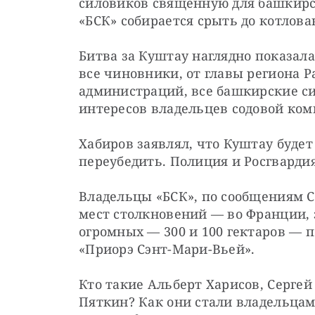
силовиков священную для башкирск
«БСК» собирается срыть до котлова
Битва за Куштау наглядно показала,
все чиновники, от главы региона Р
администраций, все башкирские с
интересов владельцев содовой ком
Хабиров заявлял, что Куштау будет 
переубедить. Полиция и Росгварди
Владельцы «БСК», по сообщениям СМ
мест столкновений — во Франции, 
огромных — 300 и 100 гектаров — п
«Приорэ Сэнт-Мари-Вьей».
Кто такие Альберт Харисов, Сергей
Пяткин? Как они стали владельцами