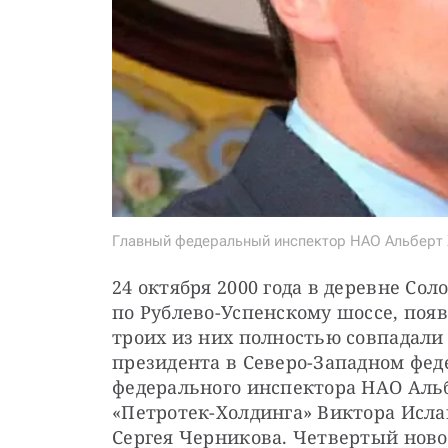
Главный федеральный инспектор НАО Альберт
24 октября 2000 года в деревне Сол
по Рублево-Успенскому шоссе, поя
троих из них полностью совпадали
президента в Северо-Западном феде
федерального инспектора НАО Альб
«Петротек-Холдинга» Виктора Исла
Сергея Черникова. Четвертый ново