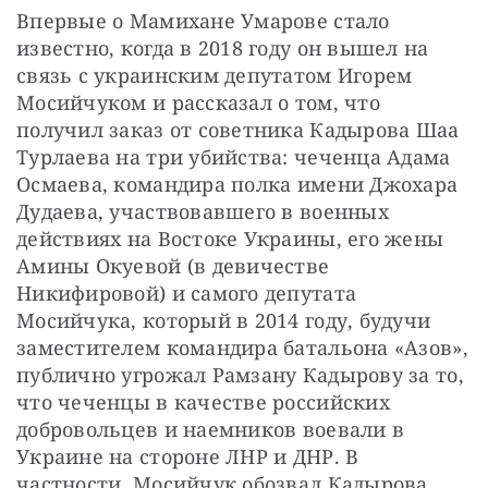
Впервые о Мамихане Умарове стало 
известно, когда в 2018 году он вышел на 
связь с украинским депутатом Игорем 
Мосийчуком и рассказал о том, что 
получил заказ от советника Кадырова Шаа 
Турлаева на три убийства: чеченца Адама 
Осмаева, командира полка имени Джохара 
Дудаева, участвовавшего в военных 
действиях на Востоке Украины, его жены 
Амины Окуевой (в девичестве 
Никифировой) и самого депутата 
Мосийчука, который в 2014 году, будучи 
заместителем командира батальона «Азов», 
публично угрожал Рамзану Кадырову за то, 
что чеченцы в качестве российских 
добровольцев и наемников воевали в 
Украине на стороне ЛНР и ДНР. В 
частности, Мосийчук обозвал Кадырова 