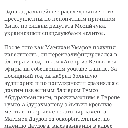
Однако, дальнейшее расследование этих 
преступлений по непонятным причинам 
было, по словам депутата Мосийчука, 
украинскими спецслужбами «слито».
После того как Мамихан Умаров получил 
известность, он переквалифицировался в 
блогера и под ником «Анзор из Вены» вел 
эфиры на собственном youtube-канале. За 
последний год он набрал большую 
аудиторию и по популярности сравнялся с 
другим известным блогером Тумсо 
Абдурахмановым, проживающим в Европе. 
Тумсо Абдурахманову объявил кровную 
месть спикер чеченского парламента 
Магомед Даудов за оскорбительные, по 
мнению Даудова, высказывания в адрес 