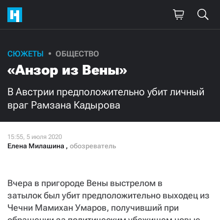
СЮЖЕТЫ
ОБЩЕСТВО
Поддержите
«Анзор из Вены»
нашу работу!
В Австрии предположительно убит личный
Ежемесячно
Разово
враг Рамзана Кадырова
3000
1000
Елена Милашина
,
обозреватель
500
300
Вчера в пригороде Вены выстрелом в
затылок был убит предположительно выходец из
Нажимая кнопку «Стать соучастником»,
Чечни Мамихан Умаров, получивший при
я принимаю
условия
и подтверждаю свое гражданство РФ
обращении за политическим убежищем новые