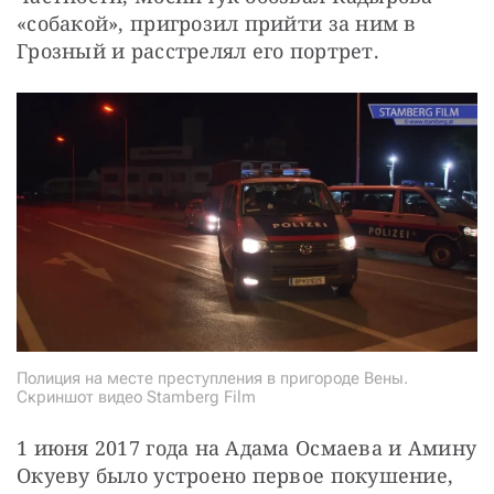
«собакой», пригрозил прийти за ним в 
Грозный и расстрелял его портрет.
Полиция на месте преступления в пригороде Вены.
Скриншот видео Stamberg Film
1 июня 2017 года на Адама Осмаева и Амину 
Окуеву было устроено первое покушение, 