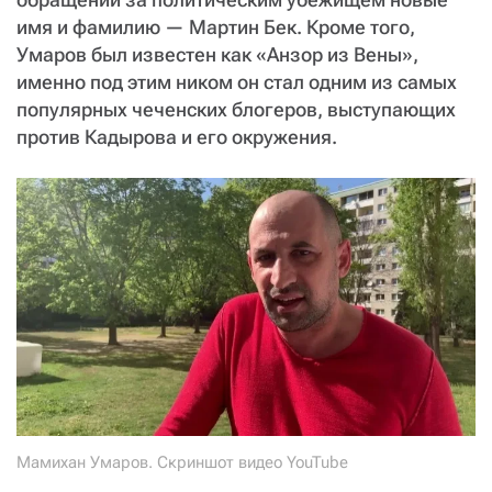
СТАТЬ СОУЧАСТНИКОМ
имя и фамилию — Мартин Бек. Кроме того,
ПОДЕЛИТЬСЯ С ДРУЗЬЯМИ
Умаров был известен как «Анзор из Вены»,
именно под этим ником он стал одним из самых
Если у вас есть вопросы, пишите
donate@novayagazeta.ru
или
звоните:
популярных чеченских блогеров, выступающих
+7 (929) 612-03-68
против Кадырова и его окружения.
Мамихан Умаров. Скриншот видео YouTube