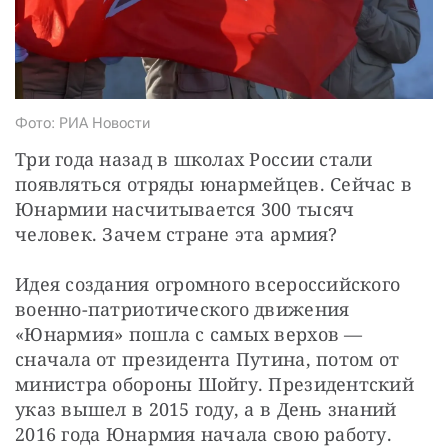
СТАТЬ СОУЧАСТНИКОМ
ПОДЕЛИТЬСЯ С ДРУЗЬЯМИ
Если у вас есть вопросы, пишите
donate@novayagazeta.ru
или
звоните:
+7 (929) 612-03-68
Фото: РИА Новости
Три года назад в школах России стали 
появляться отряды юнармейцев. Сейчас в 
Юнармии насчитывается 300 тысяч 
человек. Зачем стране эта армия?
Идея создания огромного всероссийского 
военно-патриотического движения 
«Юнармия» пошла с самых верхов — ​
сначала от президента Путина, потом от 
министра обороны Шойгу. Президентский 
указ вышел в 2015 году, а в День знаний 
2016 года Юнармия начала свою работу.