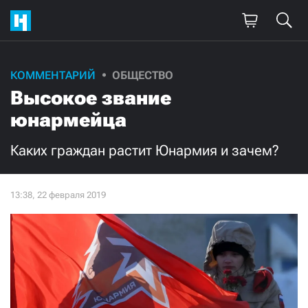
КОММЕНТАРИЙ
ОБЩЕСТВО
Поддержите
Высокое звание
нашу работу!
юнармейца
Ежемесячно
Разово
Каких граждан растит Юнармия и зачем?
3000
1000
500
300
Нажимая кнопку «Стать соучастником»,
я принимаю
условия
и подтверждаю свое гражданство РФ