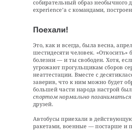
собирательный образ необычного д
experience’а с командами, построе
Поехали!
Это, как и всегда, была весна, апр
шестидесяти человек. «Откосить» б
болезни — ​и ты свободен. Хотя, ес
угрожают прогульщикам сборов се
неаттестации. Вместе с десятикла
заверив, что к ним можно будет об
большей части народа настрой был
спортом нормально позаниматься 
друзей.
Автобусы приехали в действующую 
ракетами, военные — ​постарше и 