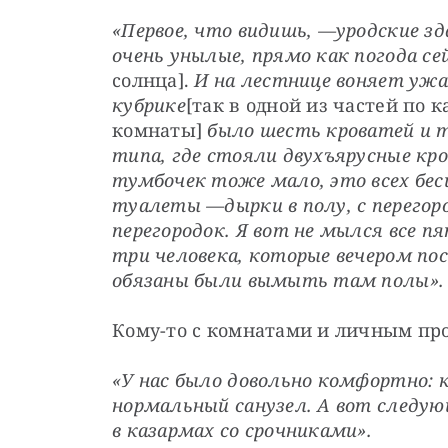
«Первое, что видишь, —
​уродские з
очень унылые, прямо как погода се
солнца]. 
И на лестнице воняет ужас
кубрике
[так в одной из частей по 
комнаты] 
​было шесть кроватей и т
типа, где стояли двухъярусные кро
тумбочек тоже мало, это всех бес
туалеты —
​дырки в полу, с перего
перегородок. Я вот не мылся все пят
три человека, которые вечером пос
обязаны были вымыть там полы».
Кому-то с комнатами и личным пр
«У нас было довольно комфортно: 
нормальный санузел. А вот следую
в казармах со срочниками».