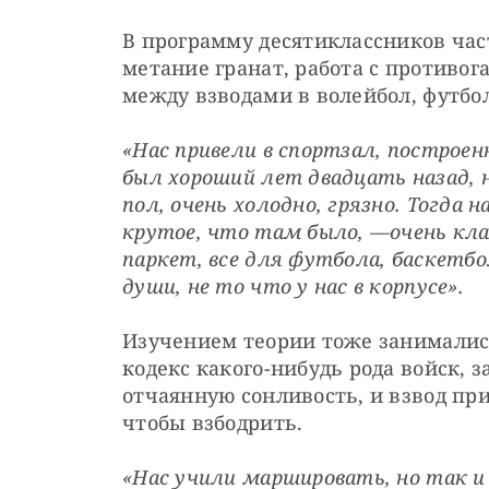
В программу десятиклассников част
метание гранат, работа с противога
между взводами в волейбол, футбол
«Нас привели в спортзал, построен
был хороший лет двадцать назад, н
пол, очень холодно, грязно. Тогда 
крутое, что там было, —
​очень кл
паркет, все для футбола, баскетбо
души, не то что у нас в корпусе».
Изучением теории тоже занимались
кодекс какого-нибудь рода войск, 
отчаянную сонливость, и взвод при
чтобы взбодрить.
«Нас учили маршировать, но так и 