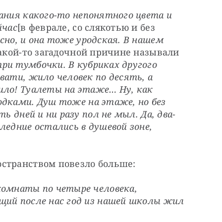
дания какого-то непонятного цвета и 
йчас
[в феврале, со слякотью и без 
но, и она тоже уродская. В нашем 
какой-то загадочной причине называли 
ри тумбочки. В кубриках другого 
вати, жило человек по десять, а 
ило! Туалеты на этаже… Ну, как 
родками. Душ тоже на этаже, но без 
ь дней и ни разу пол не мыл. Да, два-
ледние остались в душевой зоне, 
остранством повезло больше:
комнаты по четыре человека, 
щий после нас год из нашей школы жил 